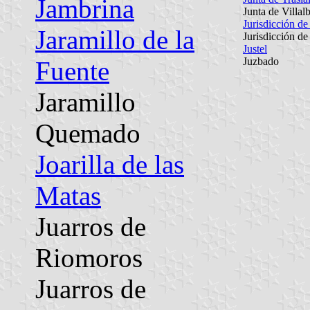
Jambrina
Junta de Villal
Jurisdicción de
Jaramillo de la
Jurisdicción de
Justel
Juzbado
Fuente
Jaramillo
Quemado
Joarilla de las
Matas
Juarros de
Riomoros
Juarros de