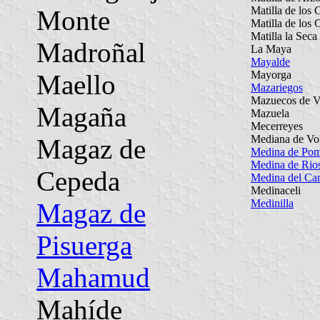
Matilla de los 
Monte
Matilla de los 
Matilla la Seca
Madroñal
La Maya
Mayalde
Mayorga
Maello
Mazariegos
Mazuecos de V
Magaña
Mazuela
Mecerreyes
Mediana de Vo
Magaz de
Medina de Po
Medina de Rio
Cepeda
Medina del C
Medinaceli
Medinilla
Magaz de
Pisuerga
Mahamud
Mahíde