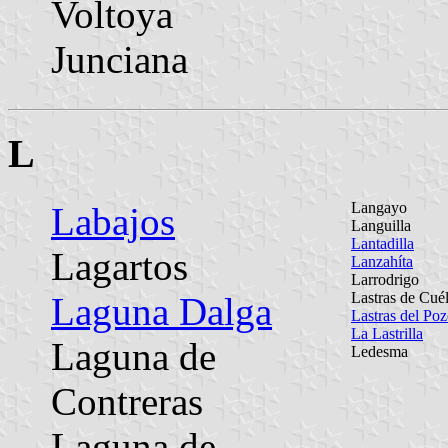
Voltoya
Junciana
L
Langayo
Labajos
Languilla
Lantadilla
Lagartos
Lanzahíta
Larrodrigo
Lastras de Cuél
Laguna Dalga
Lastras del Po
La Lastrilla
Laguna de
Ledesma
Contreras
Laguna de