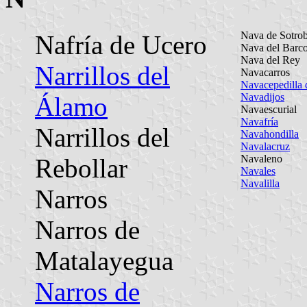
Nava de Sotrob
Nafría de Ucero
Nava del Barc
Nava del Rey
Narrillos del
Navacarros
Navacepedilla 
Navadijos
Álamo
Navaescurial
Navafría
Narrillos del
Navahondilla
Navalacruz
Navaleno
Rebollar
Navales
Navalilla
Narros
Narros de
Matalayegua
Narros de