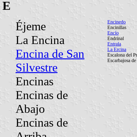
E
Encinedo
Éjeme
Encinillas
Encío
La Encina
Endrinal
Entrala
La Ercina
Encina de San
Escalona del P
Escarbajosa de
Silvestre
Encinas
Encinas de
Abajo
Encinas de
Arriba