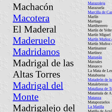
Marazoleja
Machacón
Marazuela
Marcilla de C
Macotera
Marlín
Martiago
Martiherrero
El Maderal
Martín de Yelte
Martín Miguel
Maderuelo
Martín Muñoz 
Martín Muñoz d
Martinamor
Madridanos
Martínez
Marugán
Madrigal de las
Marzales
Masueco
La Mata de Le
Altas Torres
Matabuena
Matadeón de lo
Madrigal del
Matalebreras
Matallana de T
Matamala de A
Monte
Matanza
Matapozuelos
Madrigalejo del
La Matilla
Matilla de Arz