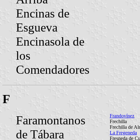
Encinas de
Esgueva
Encinasola de
los
Comendadores
F
Frandovínez
Faramontanos
Frechilla
Frechilla de A
de Tábara
La Fregeneda
Fresneda de Cu