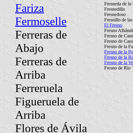
Fresneda de la 
Fariza
Fresnedilla
Fresnedoso
Fermoselle
Fresnillo de la
El Fresno
Fresno Alhánd
Ferreras de
Fresno de Cant
Fresno de Car
Abajo
Fresno de la F
Fresno de la P
Fresno de la R
Ferreras de
Fresno de la V
Fresno de Río 
Arriba
Ferreruela
Figueruela de
Arriba
Flores de Ávila