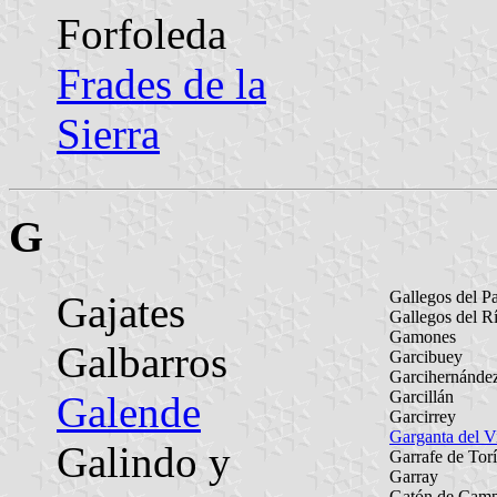
Forfoleda
Frades de la
Sierra
G
Gallegos del P
Gajates
Gallegos del R
Gamones
Galbarros
Garcibuey
Garcihernánde
Garcillán
Galende
Garcirrey
Garganta del Vi
Galindo y
Garrafe de Tor
Garray
Gatón de Cam