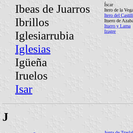
Íscar
Ibeas de Juarros
Itero de la Veg
Itero del Castil
Ibrillos
Ituero de Azab
Ituero y Lama
Izagre
Iglesiarrubia
Iglesias
Igüeña
Iruelos
Isar
J
Junta de Trasl