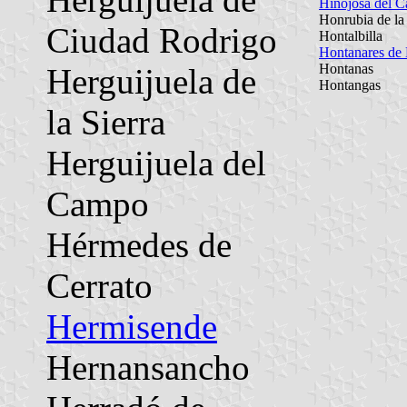
Hinojosa del 
Honrubia de la
Ciudad Rodrigo
Hontalbilla
Hontanares de
Hontanas
Herguijuela de
Hontangas
la Sierra
Herguijuela del
Campo
Hérmedes de
Cerrato
Hermisende
Hernansancho