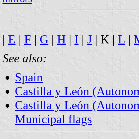
|
E
|
F
|
G
|
H
|
I
|
J
| K |
L
|
See also:
Spain
Castilla y León (Auton
Castilla y León (Autono
Municipal flags