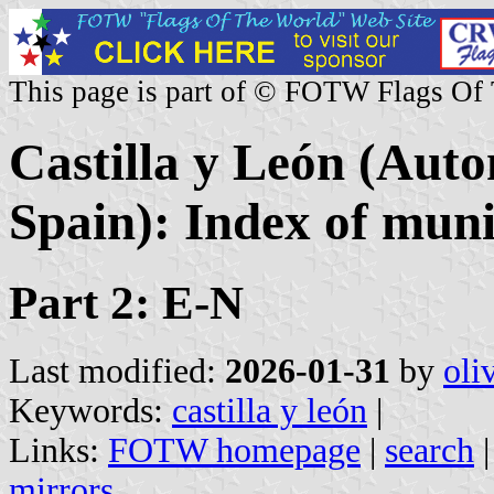
This page is part of © FOTW Flags Of
Castilla y León (Au
Spain): Index of munic
Part 2: E-N
Last modified:
2026-01-31
by
oli
Keywords:
castilla y león
|
Links:
FOTW homepage
|
search
mirrors