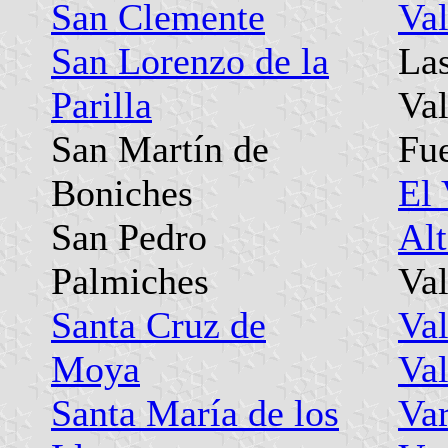
San Clemente
Val
San Lorenzo de la
Las
Parilla
Va
San Martín de
Fu
Boniches
El 
San Pedro
Al
Palmiches
Val
Santa Cruz de
Val
Moya
Val
Santa María de los
Va