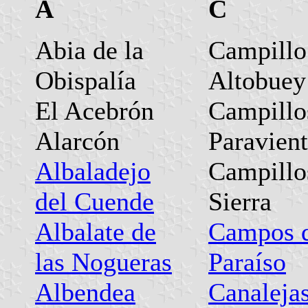
A
C
Abia de la
Campillo
Obispalía
Altobuey
El Acebrón
Campillo
Alarcón
Paravien
Albaladejo
Campillo
del Cuende
Sierra
Albalate de
Campos 
las Nogueras
Paraíso
Albendea
Canalejas