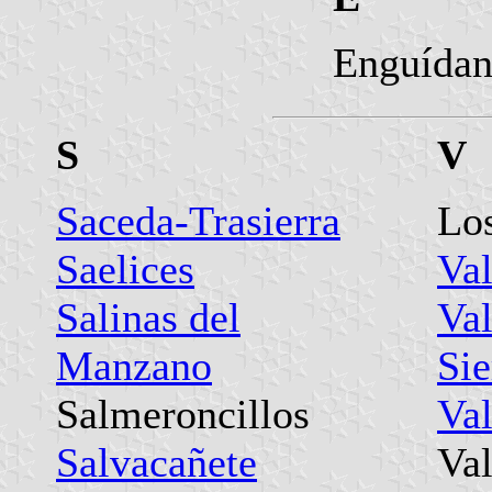
Enguídan
S
V
Saceda-Trasierra
Lo
Saelices
Va
Salinas del
Val
Manzano
Sie
Salmeroncillos
Va
Salvacañete
Val