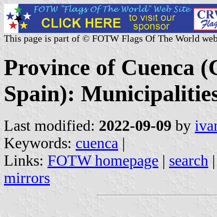
This page is part of © FOTW Flags Of The World web
Province of Cuenca (
Spain): Municipalitie
Last modified:
2022-09-09
by
iva
Keywords:
cuenca
|
Links:
FOTW homepage
|
search
mirrors