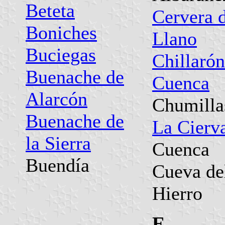
Beteta
Cervera 
Boniches
Llano
Buciegas
Chillarón
Buenache de
Cuenca
Alarcón
Chumilla
Buenache de
La Cierv
la Sierra
Cuenca
Buendía
Cueva de
Hierro
E