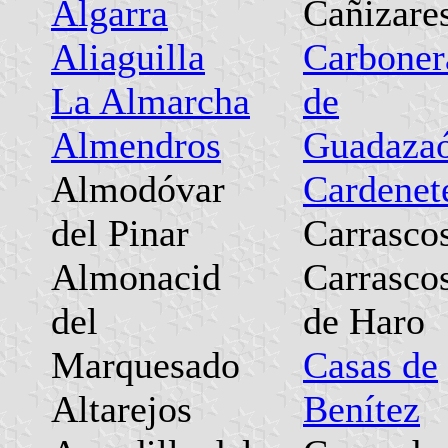
Algarra
Cañizare
Aliaguilla
Carboner
La Almarcha
de
Almendros
Guadaza
Almodóvar
Cardenet
del Pinar
Carrasco
Almonacid
Carrasco
del
de Haro
Marquesado
Casas de
Altarejos
Benítez