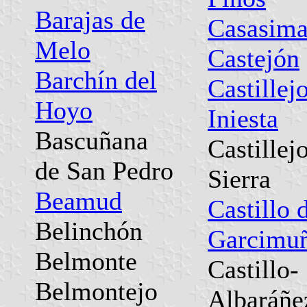
Barajas de
Casasima
Melo
Castejón
Barchín del
Castillej
Hoyo
Iniesta
Bascuñana
Castillej
de San Pedro
Sierra
Beamud
Castillo 
Belinchón
Garcimu
Belmonte
Castillo-
Belmontejo
Albaráñe