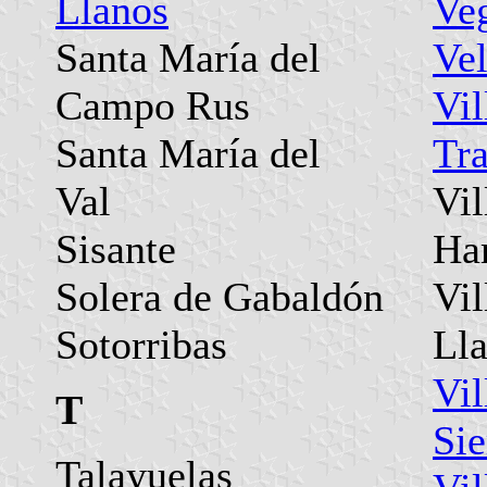
Llanos
Ve
Santa María del
Vel
Campo Rus
Vil
Santa María del
Tr
Val
Vil
Sisante
Ha
Solera de Gabaldón
Vil
Sotorribas
Ll
Vil
T
Sie
Talayuelas