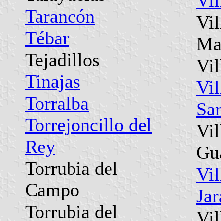
Vil
Tarancón
Vil
Tébar
Ma
Tejadillos
Vil
Tinajas
Vi
Torralba
Sa
Torrejoncillo del
Vil
Rey
Gu
Torrubia del
Vil
Campo
Jar
Torrubia del
Vil