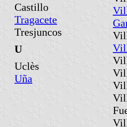
Castillo
Vi
Tragacete
Ga
Tresjuncos
Vil
Vil
U
Vil
Uclès
Vil
Uña
Vil
Vil
Fu
Vil