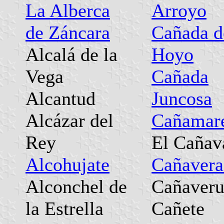
La Alberca
Arroyo
de Záncara
Cañada d
Alcalá de la
Hoyo
Vega
Cañada
Alcantud
Juncosa
Alcázar del
Cañamar
Rey
El Cañav
Alcohujate
Cañavera
Alconchel de
Cañaveru
la Estrella
Cañete