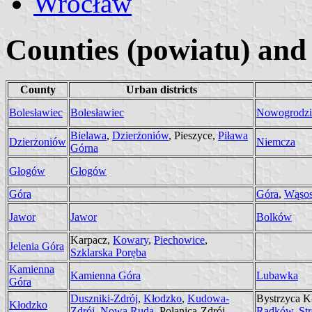
Wrocław
Counties (powiatu) and 
County
Urban districts
Bolesławiec
Bolesławiec
Nowogrodzi
Bielawa
,
Dzierżoniów
, Pieszyce,
Piława
Dzierżoniów
Niemcza
Górna
Głogów
Głogów
Góra
Góra
,
Wąso
Jawor
Jawor
Bolków
Karpacz,
Kowary
,
Piechowice
,
Jelenia Góra
Szklarska Poręba
Kamienna
Kamienna Góra
Lubawka
Góra
Duszniki-Zdrój
,
Kłodzko
,
Kudowa-
Bystrzyca K
Kłodzko
Zdrój
,
Nowa Ruda
, Polanica-Zdrój
Radków
,
Str