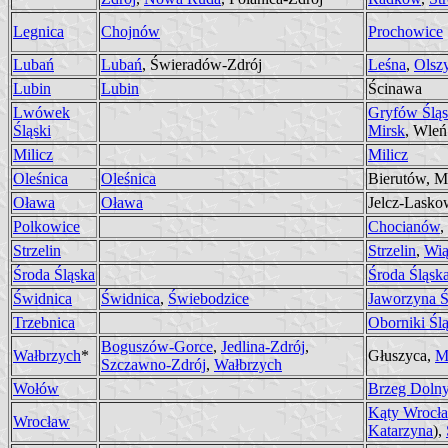
Legnica
Chojnów
Prochowice
Lubań
Lubań
, Świeradów-Zdrój
Leśna
,
Olsz
Lubin
Lubin
Ścinawa
Lwówek
Gryfów Śląs
Śląski
Mirsk
, Wleń
Milicz
Milicz
Oleśnica
Oleśnica
Bierutów, M
Oława
Oława
Jelcz-Lasko
Polkowice
Chocianów
,
Strzelin
Strzelin
,
Wi
Środa Śląska
Środa Śląsk
Świdnica
Świdnica
,
Świebodzice
Jaworzyna Ś
Trzebnica
Oborniki Ślą
Boguszów-Gorce
,
Jedlina-Zdrój
,
Wałbrzych
*
Głuszyca,
M
Szczawno-Zdrój
,
Wałbrzych
Wołów
Brzeg Doln
Kąty Wrocł
Wrocław
Katarzyna
),