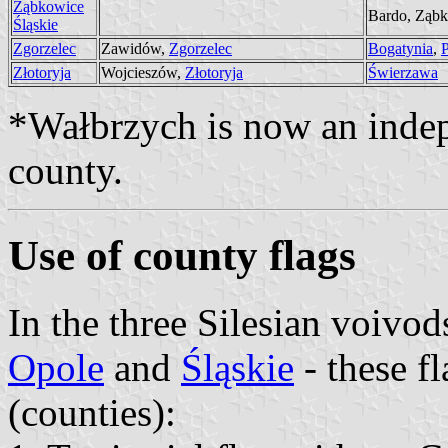
Ząbkowice
Bardo, Ząbk
Śląskie
Zgorzelec
Zawidów,
Zgorzelec
Bogatynia
,
P
Złotoryja
Wojcieszów,
Złotoryja
Świerzawa
*Wałbrzych is now an indepe
county.
Use of county flags
In the three Silesian voivod
Opole
and
Śląskie
- these f
(counties):