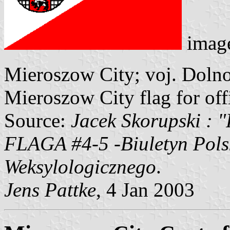
imag
Mieroszow City; voj. Dolno
Mieroszow City flag for offi
Source:
Jacek Skorupski : 
FLAGA #4-5 -Biuletyn Pols
Weksylologicznego
.
Jens Pattke
, 4 Jan 2003