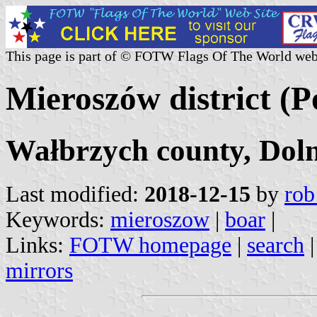
This page is part of © FOTW Flags Of The World web
Mieroszów district (P
Wałbrzych county, Doln
Last modified:
2018-12-15
by
rob
Keywords:
mieroszow
|
boar
|
Links:
FOTW homepage
|
search
mirrors