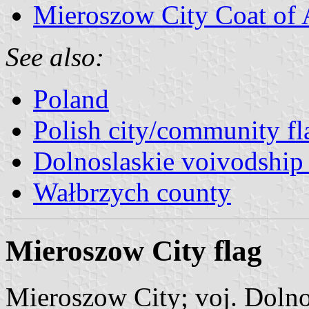
Mieroszow City Coat of
See also:
Poland
Polish city/community fl
Dolnoslaskie voivodship 
Wałbrzych county
Mieroszow City flag
Mieroszow City; voj. Dolno