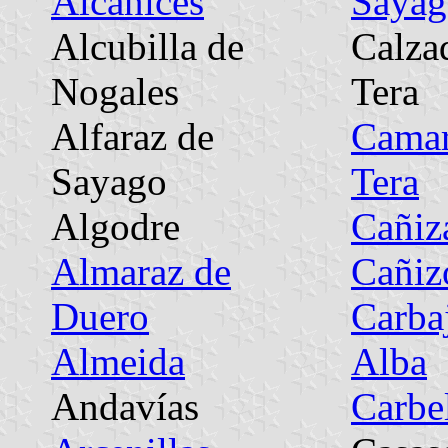
Alcañices
Sayag
Alcubilla de
Calzad
Nogales
Tera
Alfaraz de
Camar
Sayago
Tera
Algodre
Cañiz
Almaraz de
Cañiz
Duero
Carba
Almeida
Alba
Andavías
Carbe