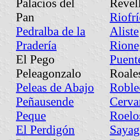
Palacios del
Revel
Pan
Riofrí
Pedralba de la
Aliste
Pradería
Rione
El Pego
Puent
Peleagonzalo
Roale
Peleas de Abajo
Roble
Peñausende
Cerva
Peque
Roelo
El Perdigón
Sayag