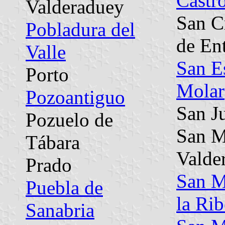
Castr
Valderaduey
San C
Pobladura del
de En
Valle
San E
Porto
Molar
Pozoantiguo
San J
Pozuelo de
San M
Tábara
Valde
Prado
San M
Puebla de
la Rib
Sanabria