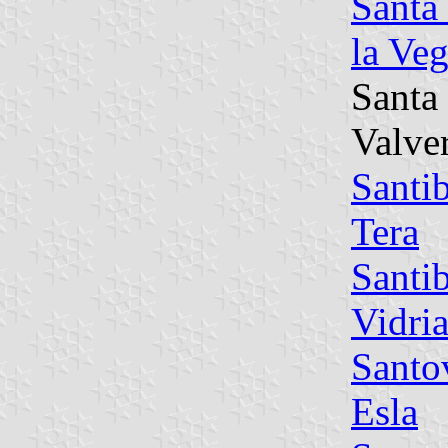
Santa
la Ve
Santa
Valve
Santi
Tera
Santi
Vidria
Santo
Esla