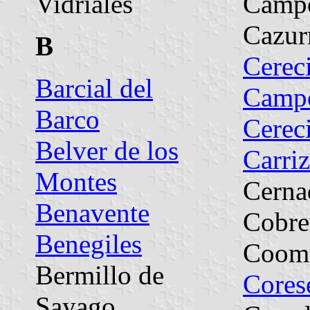
Vidriales
Camp
Cazur
B
Cerec
Barcial del
Camp
Barco
Cerec
Belver de los
Carriz
Montes
Cerna
Benavente
Cobre
Benegiles
Coom
Bermillo de
Cores
Sayago