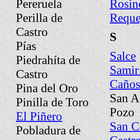
Pereruela
Rosin
Perilla de
Reque
Castro
S
Pías
Salce
Piedrahíta de
Samir
Castro
Caño
Pina del Oro
San A
Pinilla de Toro
Pozo
El Piñero
San C
Pobladura de