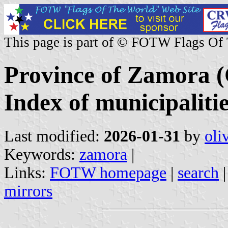
This page is part of © FOTW Flags Of
Province of Zamora (C
Index of municipaliti
Last modified:
2026-01-31
by
oli
Keywords:
zamora
|
Links:
FOTW homepage
|
search
mirrors