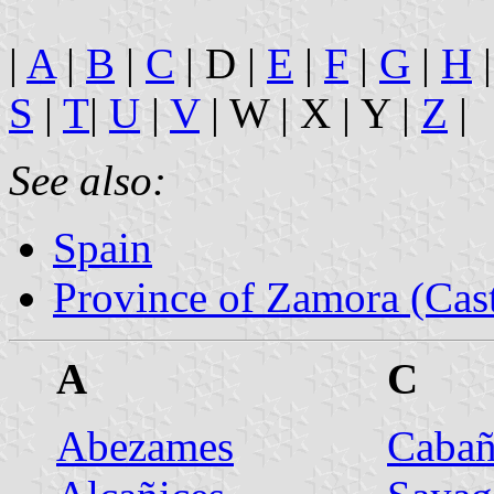
|
A
|
B
|
C
| D |
E
|
F
|
G
|
H
|
S
|
T
|
U
|
V
| W | X | Y |
Z
|
See also:
Spain
Province of Zamora (Cast
A
C
Abezames
Cabañ