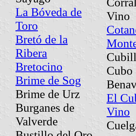
Corral
La Bóveda de
Vino
Toro
Cotan
Bretó de la
Mont
Ribera
Cubil
Bretocino
Cubo 
Brime de Sog
Benav
Brime de Urz
El Cu
Burganes de
Vino
Valverde
Cuelg
Bustillo del Oro