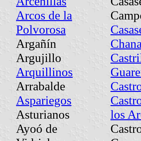
Arcenillas
Casas
Arcos de la
Camp
Polvorosa
Casase
Argañín
Chana
Argujillo
Castri
Arquillinos
Guare
Arrabalde
Castr
Aspariegos
Castr
Asturianos
los A
Ayoó de
Castr