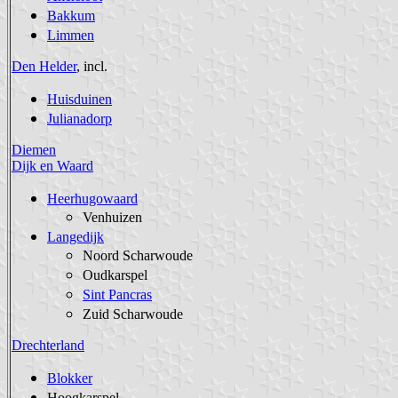
Bakkum
Limmen
Den Helder
, incl.
Huisduinen
Julianadorp
Diemen
Dijk en Waard
Heerhugowaard
Venhuizen
Langedijk
Noord Scharwoude
Oudkarspel
Sint Pancras
Zuid Scharwoude
Drechterland
Blokker
Hoogkarspel