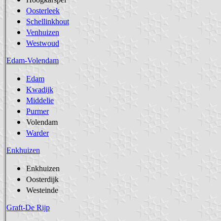
Oosterleek
Schellinkhout
Venhuizen
Westwoud
Edam-Volendam
Edam
Kwadijk
Middelie
Purmer
Volendam
Warder
Enkhuizen
Enkhuizen
Oosterdijk
Westeinde
Graft-De Rijp