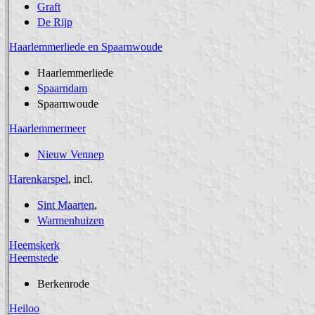
Graft
De Rijp
Haarlemmerliede en Spaarnwoude
Haarlemmerliede
Spaarndam
Spaarnwoude
Haarlemmermeer
Nieuw Vennep
Harenkarspel
, incl.
Sint Maarten
,
Warmenhuizen
Heemskerk
Heemstede
Berkenrode
Heiloo