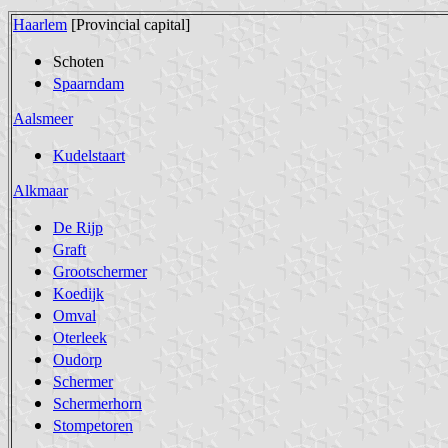
Haarlem
[Provincial capital]
Schoten
Spaarndam
Aalsmeer
Kudelstaart
Alkmaar
De Rijp
Graft
Grootschermer
Koedijk
Omval
Oterleek
Oudorp
Schermer
Schermerhorn
Stompetoren