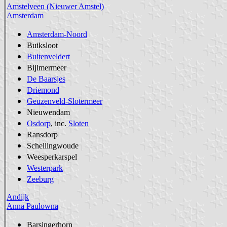
Amstelveen (Nieuwer Amstel)
Amsterdam
Amsterdam-Noord
Buiksloot
Buitenveldert
Bijlmermeer
De Baarsjes
Driemond
Geuzenveld-Slotermeer
Nieuwendam
Osdorp
, inc.
Sloten
Ransdorp
Schellingwoude
Weesperkarspel
Westerpark
Zeeburg
Andijk
Anna Paulowna
Barsingerhorn