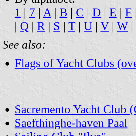
1
|
7
|
A
|
B
|
C
|
D
|
E
|
F
|
Q
|
R
|
S
|
T
|
U
|
V
|
W
|
See also:
Flags of Yacht Clubs (ov
Sacremento Yacht Club 
Saefthinghe-haven Paal