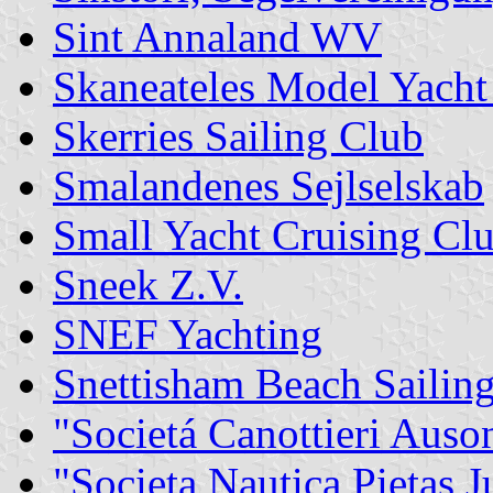
Sint Annaland WV
Skaneateles Model Yach
Skerries Sailing Club
Smalandenes Sejlselskab
Small Yacht Cruising Clu
Sneek Z.V.
SNEF Yachting
Snettisham Beach Sailin
"Societá Canottieri Auso
"Societa Nautica Pietas J