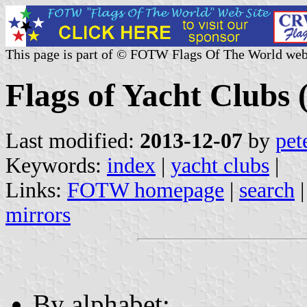
This page is part of © FOTW Flags Of The World web
Flags of Yacht Clubs (
Last modified:
2013-12-07
by
pet
Keywords:
index
|
yacht clubs
|
Links:
FOTW homepage
|
search
mirrors
By alphabet: