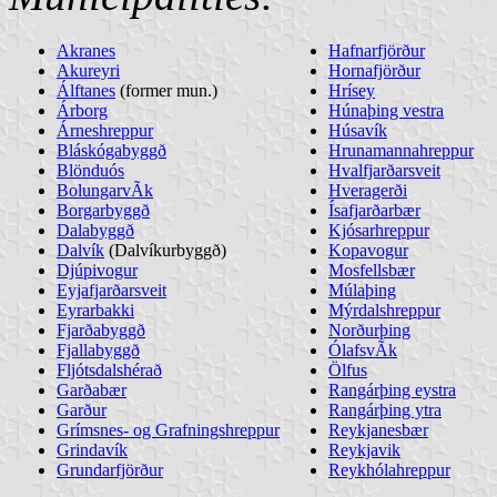
Akranes
Hafnarfjörður
Akureyri
Hornafjörður
Álftanes
(former mun.)
Hrísey
Árborg
Húnaþing vestra
Árneshreppur
Húsavík
Bláskógabyggð
Hrunamannahreppur
Blönduós
Hvalfjarðarsveit
BolungarvÃ­k
Hveragerði
Borgarbyggð
Ísafjarðarbær
Dalabyggð
Kjósarhreppur
Dalvík
(Dalvíkurbyggð)
Kopavogur
Djúpivogur
Mosfellsbær
Eyjafjarðarsveit
Múlaþing
Eyrarbakki
Mýrdalshreppur
Fjarðabyggð
Norðurþing
Fjallabyggð
ÓlafsvÃ­k
Fljótsdalshérað
Ölfus
Garðabær
Rangárþing eystra
Garður
Rangárþing ytra
Grímsnes- og Grafningshreppur
Reykjanesbær
Grindavík
Reykjavik
Grundarfjörður
Reykhólahreppur