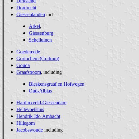
Dirksland
Dordrecht
Giessenlanden
incl.
Arkel
,
Giessenburg
,
Schelluinen
Goedereede
Gorinchem (Gorkum)
Gouda
Graafstroom
, including
Bleskensgraaf en Hofwegen
,
Oud-Alblas
Hardinxveld-Giessendam
Hellevoetsluis
Hendrik-Ido-Ambacht
Hillegom
Jacobswoude
including