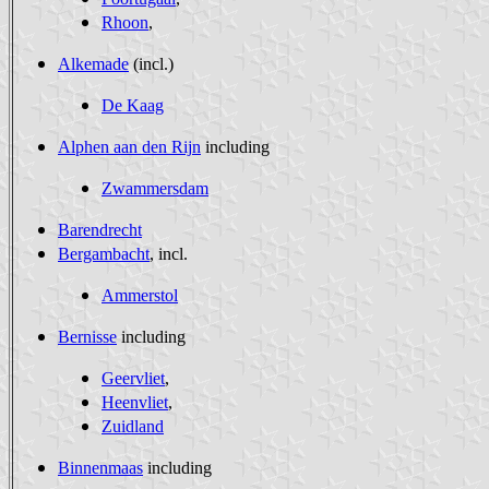
Rhoon
,
Alkemade
(incl.)
De Kaag
Alphen aan den Rijn
including
Zwammersdam
Barendrecht
Bergambacht
, incl.
Ammerstol
Bernisse
including
Geervliet
,
Heenvliet
,
Zuidland
Binnenmaas
including