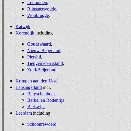
Leimuiden
,
Rijnsaterwoude
,
Woubrugge
.
Katwijk
Korendijk
including
Goudswaard
,
Nieuw-Beijerland
,
Piershil
,
Tiengemeten island
,
Zuid-Beijerland
Krimpen aan den IJssel
Lansingerland
incl.
Bergschenhoek
Berkel en Rodenrijs
Bleiswijk
Leerdam
including
Schoonrewoerd
,