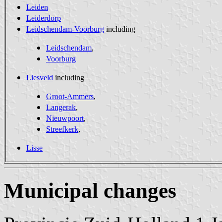
Leiden
Leiderdorp
Leidschendam-Voorburg
including
Leidschendam
,
Voorburg
Liesveld
including
Groot-Ammers
,
Langerak
,
Nieuwpoort
,
Streefkerk
,
Lisse
Municipal changes