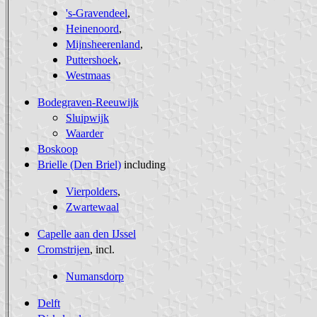
's-Gravendeel
,
Heinenoord
,
Mijnsheerenland
,
Puttershoek
,
Westmaas
Bodegraven-Reeuwijk
Sluipwijk
Waarder
Boskoop
Brielle (Den Briel)
including
Vierpolders
,
Zwartewaal
Capelle aan den IJssel
Cromstrijen
, incl.
Numansdorp
Delft