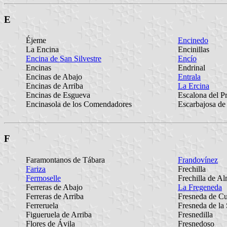
E
Éjeme
Encinedo
La Encina
Encinillas
Encina de San Silvestre
Encío
Encinas
Endrinal
Encinas de Abajo
Entrala
Encinas de Arriba
La Ercina
Encinas de Esgueva
Escalona del P
Encinasola de los Comendadores
Escarbajosa de
F
Faramontanos de Tábara
Frandovínez
Fariza
Frechilla
Fermoselle
Frechilla de A
Ferreras de Abajo
La Fregeneda
Ferreras de Arriba
Fresneda de Cu
Ferreruela
Fresneda de la 
Figueruela de Arriba
Fresnedilla
Flores de Ávila
Fresnedoso