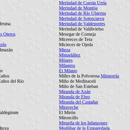
Merindad de Cuesta Urría
Merindad de Montija
Merindad de Río Ubierna
Merindad de Sotoscueva
desma
Merindad de Valdeporres
Merindad de Valdivielso
s Oteros
Mesegar de Corneja
Micereces de Tera
orío
Micieces de Ojeda
lmazán
Mieza
Migueláñez
Mijares
Milagros
ón
El Milano
Caños
Milles de la Polvorosa
Mingorría
Caños del Río
Miño de Medinaceli
Miño de San Esteban
Miranda de Azán
Miranda de Ebro
Miranda del Castañar
Miraveche
aldeginate
El Mirón
Mironcillo
Mirueña de los Infanzones
ltoya
Modúbar de la Emparedada