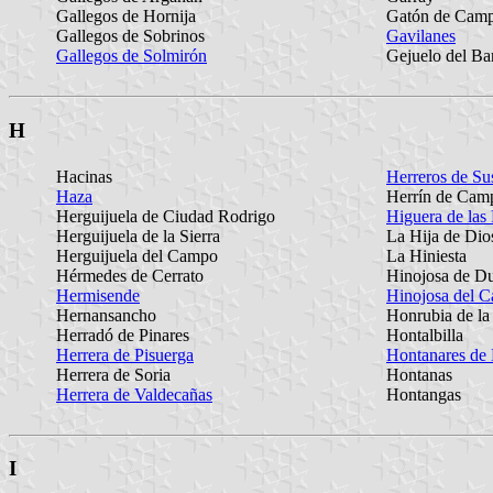
Gallegos de Hornija
Gatón de Cam
Gallegos de Sobrinos
Gavilanes
Gallegos de Solmirón
Gejuelo del Ba
H
Hacinas
Herreros de Su
Haza
Herrín de Cam
Herguijuela de Ciudad Rodrigo
Higuera de las
Herguijuela de la Sierra
La Hija de Dio
Herguijuela del Campo
La Hiniesta
Hérmedes de Cerrato
Hinojosa de D
Hermisende
Hinojosa del 
Hernansancho
Honrubia de la
Herradó de Pinares
Hontalbilla
Herrera de Pisuerga
Hontanares de
Herrera de Soria
Hontanas
Herrera de Valdecañas
Hontangas
I