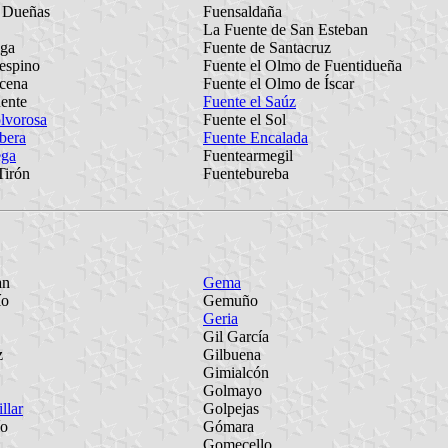
s Dueñas
Fuensaldaña
La Fuente de San Esteban
iga
Fuente de Santacruz
espino
Fuente el Olmo de Fuentidueña
acena
Fuente el Olmo de Íscar
uente
Fuente el Saúz
olvorosa
Fuente el Sol
ibera
Fuente Encalada
ega
Fuentearmegil
Tirón
Fuentebureba
an
Gema
ío
Gemuño
Geria
Gil García
z
Gilbuena
Gimialcón
Golmayo
llar
Golpejas
ío
Gómara
Gomecello