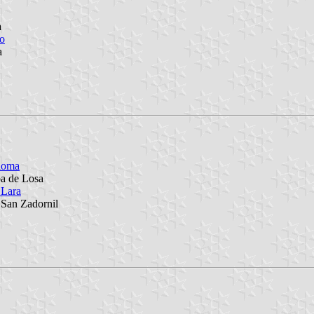
a
lo
a
aloma
ba de Losa
 Lara
 San Zadornil