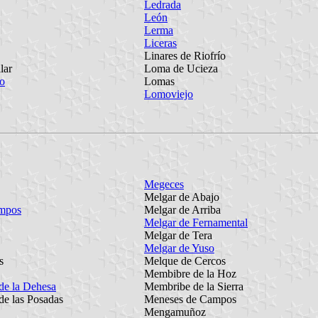
Ledrada
León
Lerma
Liceras
Linares de Riofrío
lar
Loma de Ucieza
zo
Lomas
Lomoviejo
Megeces
Melgar de Abajo
ampos
Melgar de Arriba
Melgar de Fernamental
Melgar de Tera
Melgar de Yuso
s
Melque de Cercos
Membibre de la Hoz
de la Dehesa
Membribe de la Sierra
e las Posadas
Meneses de Campos
Mengamuñoz