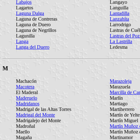
Labajos
Langayo
Lagartos
Languilla
Laguna Dalga
Lantadilla
Laguna de Contreras
Lanzahíta
Laguna de Duero
Larrodrigo
Laguna de Negrillos
Lastras de Cuél
Lagunilla
Lastras del Po
Langa
La Lastrilla
Langa del Duero
Ledesma
M
Machacón
Marazoleja
Macotera
Marazuela
El Maderal
Marcilla de C
Maderuelo
Marlín
Madridanos
Martiago
Madrigal de las Altas Torres
Martiherrero
Madrigal del Monte
Martín de Yelte
Madrigalejo del Monte
Martín Miguel
Madroñal
Martín Muñoz 
Maello
Martín Muñoz d
Magaña
Martinamor