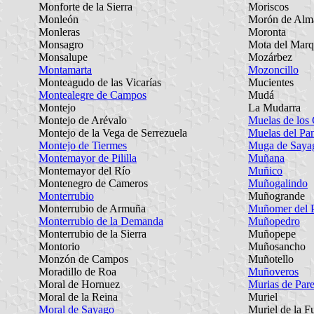
Monforte de la Sierra
Moriscos
Monleón
Morón de Alm
Monleras
Moronta
Monsagro
Mota del Marq
Monsalupe
Mozárbez
Montamarta
Mozoncillo
Monteagudo de las Vicarías
Mucientes
Montealegre de Campos
Mudá
Montejo
La Mudarra
Montejo de Arévalo
Muelas de los 
Montejo de la Vega de Serrezuela
Muelas del Pa
Montejo de Tiermes
Muga de Saya
Montemayor de Pililla
Muñana
Montemayor del Río
Muñico
Montenegro de Cameros
Muñogalindo
Monterrubio
Muñogrande
Monterrubio de Armuña
Muñomer del 
Monterrubio de la Demanda
Muñopedro
Monterrubio de la Sierra
Muñopepe
Montorio
Muñosancho
Monzón de Campos
Muñotello
Moradillo de Roa
Muñoveros
Moral de Hornuez
Murias de Par
Moral de la Reina
Muriel
Moral de Sayago
Muriel de la F