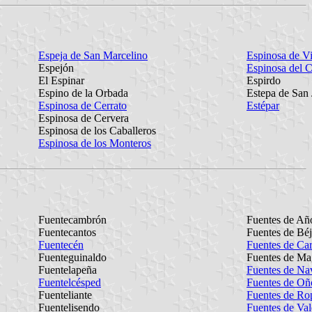
Espeja de San Marcelino
Espinosa de Vi
Espejón
Espinosa del 
El Espinar
Espirdo
Espino de la Orbada
Estepa de San
Espinosa de Cerrato
Estépar
Espinosa de Cervera
Espinosa de los Caballeros
Espinosa de los Monteros
Fuentecambrón
Fuentes de Añ
Fuentecantos
Fuentes de Béj
Fuentecén
Fuentes de Car
Fuenteguinaldo
Fuentes de M
Fuentelapeña
Fuentes de Na
Fuentelcésped
Fuentes de Oñ
Fuenteliante
Fuentes de Ro
Fuentelisendo
Fuentes de Va