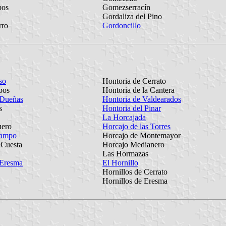
pos
Gomezserracín
Gordaliza del Pino
rro
Gordoncillo
so
Hontoria de Cerrato
pos
Hontoria de la Cantera
 Dueñas
Hontoria de Valdearados
s
Hontoria del Pinar
La Horcajada
uero
Horcajo de las Torres
Campo
Horcajo de Montemayor
 Cuesta
Horcajo Medianero
Las Hormazas
 Eresma
El Hornillo
Hornillos de Cerrato
Hornillos de Eresma