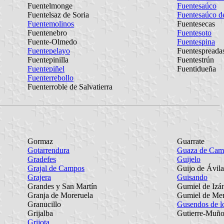
Fuentelmonge
Fuentesaúco
Fuentelsaz de Soria
Fuentesaúco d
Fuentemolinos
Fuentesecas
Fuentenebro
Fuentesoto
Fuente-Olmedo
Fuentespina
Fuentepelayo
Fuentespreada
Fuentepinilla
Fuentestrún
Fuentepiñel
Fuentidueña
Fuenterrebollo
Fuenterroble de Salvatierra
Gormaz
Guarrate
Gotarrendura
Guaza de Cam
Gradefes
Guijelo
Grajal de Campos
Guijo de Ávila
Grajera
Guisando
Grandes y San Martín
Gumiel de Izá
Granja de Moreruela
Gumiel de Me
Granucillo
Gusendos de l
Grijalba
Gutierre-Muñ
Grijota