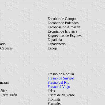
Escobar de Campos
Escobar de Polendos
Escobosa de Almazán
Escurial de la Sierra
Esguevillas de Esgueva
Espadaña
rado
Espadañedo
 Cabezas
Espeja
Fresno de Rodilla
Fresno de Sayago
lmazán
Fresno del Río
Fresno el Viejo
éllar
Frías
Sierra Tirón
Friera de Valverde
Frómista
Frumales