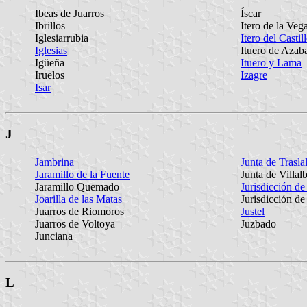
Ibeas de Juarros
Íscar
Ibrillos
Itero de la Veg
Iglesiarrubia
Itero del Castil
Iglesias
Ituero de Azab
Igüeña
Ituero y Lama
Iruelos
Izagre
Isar
J
Jambrina
Junta de Trasl
Jaramillo de la Fuente
Junta de Villal
Jaramillo Quemado
Jurisdicción de
Joarilla de las Matas
Jurisdicción de
Juarros de Riomoros
Justel
Juarros de Voltoya
Juzbado
Junciana
L