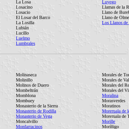
La Losa
Luyego
Losacino
Llamas de la R
Losacio
Llano de Bure
El Losar del Barco
Llano de Olm
La Losilla
Los Llanos de
Lubián
Lucillo
Luelmo
Lumbrales
Molinaseca
Morales de To
Molinillo
Morales de Va
Molinos de Duero
Morales del R
Mombeltrán
Morales del V
Momblona
Moralina
Mombuey
Morasverdes
Monasterio de la Sierra
Moratinos
Monasterio de Rodilla
Moreruala de l
Monasterio de Vega
Moreruala de 
Moncalvillo
Morille
Monfarracinos
Moríñigo