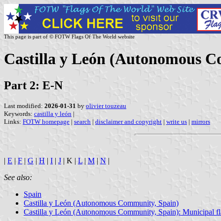
This page is part of © FOTW Flags Of The World website
Castilla y León (Autonomous Co
Part 2: E-N
Last modified:
2026-01-31
by
olivier touzeau
Keywords:
castilla y león
|
Links:
FOTW homepage
|
search
|
disclaimer and copyright
|
write us
|
mirrors
|
E
|
F
|
G
|
H
|
I
|
J
| K |
L
|
M
|
N
|
See also:
Spain
Castilla y León (Autonomous Community, Spain)
Castilla y León (Autonomous Community, Spain): Municipal fl