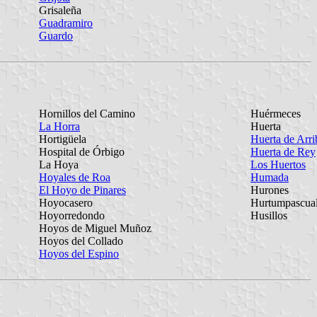
Grisaleña
Guadramiro
Guardo
Hornillos del Camino
Huérmeces
La Horra
Huerta
Hortigüela
Huerta de Arri
Hospital de Órbigo
Huerta de Rey
La Hoya
Los Huertos
Hoyales de Roa
Humada
El Hoyo de Pinares
Hurones
Hoyocasero
Hurtumpascua
Hoyorredondo
Husillos
Hoyos de Miguel Muñoz
Hoyos del Collado
Hoyos del Espino