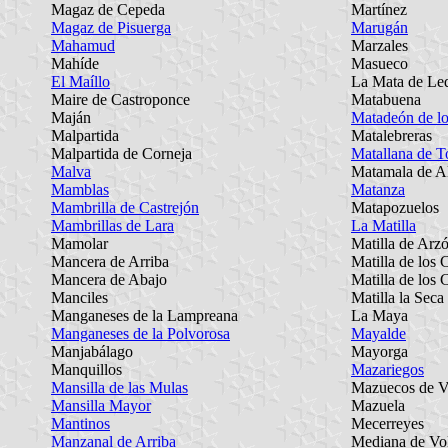
Magaz de Cepeda
Martínez
Magaz de Pisuerga
Marugán
Mahamud
Marzales
Mahíde
Masueco
El Maíllo
La Mata de Le
Maire de Castroponce
Matabuena
Maján
Matadeón de lo
Malpartida
Matalebreras
Malpartida de Corneja
Matallana de T
Malva
Matamala de A
Mamblas
Matanza
Mambrilla de Castrejón
Matapozuelos
Mambrillas de Lara
La Matilla
Mamolar
Matilla de Arz
Mancera de Arriba
Matilla de los 
Mancera de Abajo
Matilla de los 
Manciles
Matilla la Seca
Manganeses de la Lampreana
La Maya
Manganeses de la Polvorosa
Mayalde
Manjabálago
Mayorga
Manquillos
Mazariegos
Mansilla de las Mulas
Mazuecos de V
Mansilla Mayor
Mazuela
Mantinos
Mecerreyes
Manzanal de Arriba
Mediana de Vo