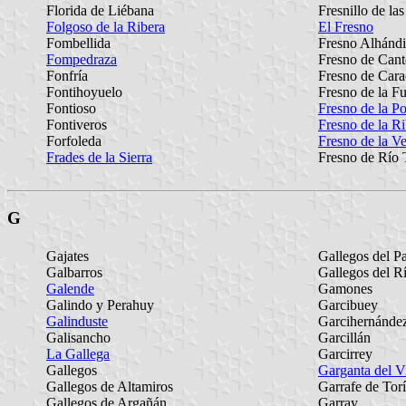
Florida de Liébana
Fresnillo de la
Folgoso de la Ribera
El Fresno
Fombellida
Fresno Alhánd
Fompedraza
Fresno de Cant
Fonfría
Fresno de Car
Fontihoyuelo
Fresno de la F
Fontioso
Fresno de la P
Fontiveros
Fresno de la R
Forfoleda
Fresno de la V
Frades de la Sierra
Fresno de Río 
G
Gajates
Gallegos del P
Galbarros
Gallegos del R
Galende
Gamones
Galindo y Perahuy
Garcibuey
Galinduste
Garcihernánde
Galisancho
Garcillán
La Gallega
Garcirrey
Gallegos
Garganta del Vi
Gallegos de Altamiros
Garrafe de Tor
Gallegos de Argañán
Garray