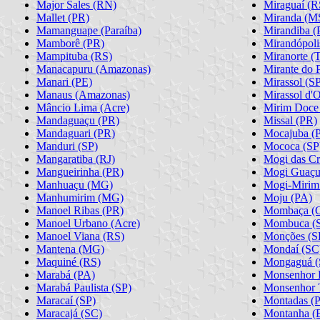
Major Sales (RN)
Miraguaí (R
Mallet (PR)
Miranda (M
Mamanguape (Paraíba)
Mirandiba (
Mamborê (PR)
Mirandópoli
Mampituba (RS)
Miranorte (T
Manacapuru (Amazonas)
Mirante do 
Manari (PE)
Mirassol (S
Manaus (Amazonas)
Mirassol d'
Mâncio Lima (Acre)
Mirim Doce
Mandaguaçu (PR)
Missal (PR)
Mandaguari (PR)
Mocajuba (
Manduri (SP)
Mococa (SP
Mangaratiba (RJ)
Mogi das Cr
Mangueirinha (PR)
Mogi Guaçu
Manhuaçu (MG)
Mogi-Mirim
Manhumirim (MG)
Moju (PA)
Manoel Ribas (PR)
Mombaça (
Manoel Urbano (Acre)
Mombuca (
Manoel Viana (RS)
Monções (S
Mantena (MG)
Mondaí (SC
Maquiné (RS)
Mongaguá (
Marabá (PA)
Monsenhor H
Marabá Paulista (SP)
Monsenhor 
Maracaí (SP)
Montadas (P
Maracajá (SC)
Montanha (E