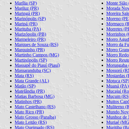
Marília (SP)
Monte Sião
Mariluz (PR)
Morada Nov
Maringá (PR)
Moreira Sal
Marinópolis (SP)
Moreno (PE
Maripá (PR)
Mormaço (
Marituba (PA)
Morretes (P
Marizópolis (PB)
Morrinhos (
Marmeleiro (PR)
Morro Agud
Marques de Souza (RS)
Morro da F
Marquinho (PR)
Morro Gran
Martinho Campos (MG)
Morro Redo
Martinópolis (SP)
Morro Reute
Massapê do Piauí (Piauí)
Morungaba 
Massaranduba (SC)
Mossoró (R
Mata (RS)
Mostardas (
Mata Grande (AL)
Motuca (SP
Matão (SP)
Muaná (PA)
Matelândia (PR)
Mucajaí (Ro
Matias Barbosa (MG)
Muçum (RS
Matinhos (PR)
Muitos Capõ
Mato Castelhano (RS)
Muliterno (
Mato Rico (PR)
Mundo Nov
Mato Grosso (Paraíba)
Munhoz de 
Mato Leitão (RS)
Muriaé (MG
Mato Queimado (RS)
Muritiba (Ba