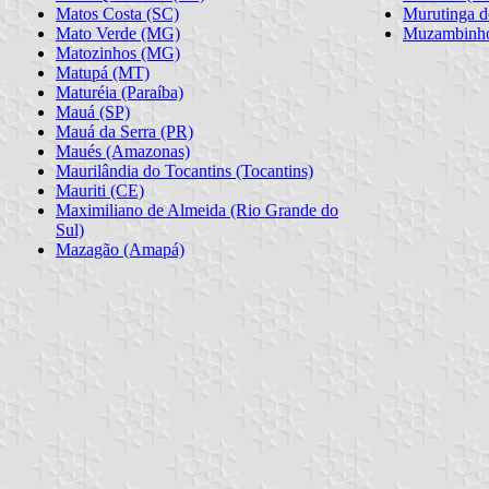
Matos Costa (SC)
Murutinga d
Mato Verde (MG)
Muzambinh
Matozinhos (MG)
Matupá (MT)
Maturéia (Paraíba)
Mauá (SP)
Mauá da Serra (PR)
Maués (Amazonas)
Maurilândia do Tocantins (Tocantins)
Mauriti (CE)
Maximiliano de Almeida (Rio Grande do
Sul)
Mazagão (Amapá)