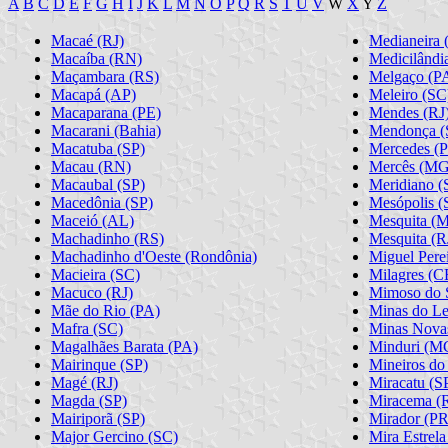
A
B
C
D
E
F
G
H
I
J
K
L
M
N
O
P
Q
R
S
T
U
V
W
X
Y
Z
Macaé (RJ)
Medianeira 
Macaíba (RN)
Medicilândi
Maçambara (RS)
Melgaço (P
Macapá (AP)
Meleiro (SC
Macaparana (PE)
Mendes (RJ
Macarani (Bahia)
Mendonça (
Macatuba (SP)
Mercedes (
Macau (RN)
Mercês (MG
Macaubal (SP)
Meridiano (
Macedônia (SP)
Mesópolis (
Maceió (AL)
Mesquita (
Machadinho (RS)
Mesquita (R
Machadinho d'Oeste (Rondônia)
Miguel Perei
Macieira (SC)
Milagres (C
Macuco (RJ)
Mimoso do S
Mãe do Rio (PA)
Minas do Le
Mafra (SC)
Minas Nova
Magalhães Barata (PA)
Minduri (M
Mairinque (SP)
Mineiros do 
Magé (RJ)
Miracatu (S
Magda (SP)
Miracema (
Mairiporã (SP)
Mirador (PR
Major Gercino (SC)
Mira Estrela