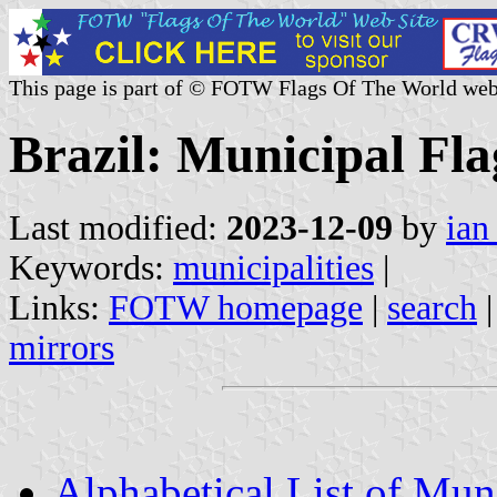
This page is part of © FOTW Flags Of The World web
Brazil: Municipal Fl
Last modified:
2023-12-09
by
ian
Keywords:
municipalities
|
Links:
FOTW homepage
|
search
mirrors
Alphabetical List of Muni