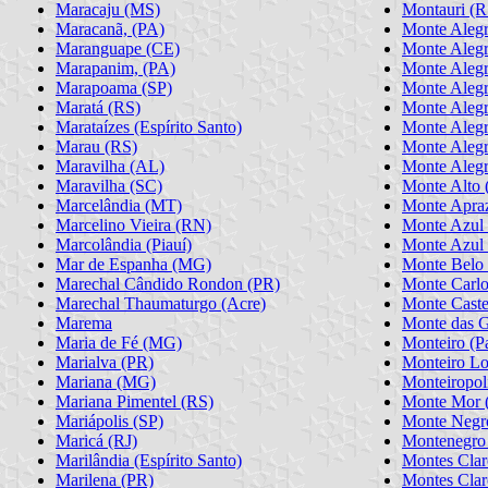
Maracaju (MS)
Montauri (R
Maracanã, (PA)
Monte Aleg
Maranguape (CE)
Monte Alegr
Marapanim, (PA)
Monte Aleg
Marapoama (SP)
Monte Aleg
Maratá (RS)
Monte Alegr
Marataízes (Espírito Santo)
Monte Alegre
Marau (RS)
Monte Aleg
Maravilha (AL)
Monte Alegr
Maravilha (SC)
Monte Alto 
Marcelândia (MT)
Monte Apraz
Marcelino Vieira (RN)
Monte Azul
Marcolândia (Piauí)
Monte Azul 
Mar de Espanha (MG)
Monte Belo
Marechal Cândido Rondon (PR)
Monte Carlo
Marechal Thaumaturgo (Acre)
Monte Caste
Marema
Monte das G
Maria de Fé (MG)
Monteiro (P
Marialva (PR)
Monteiro Lo
Mariana (MG)
Monteiropol
Mariana Pimentel (RS)
Monte Mor 
Mariápolis (SP)
Monte Negr
Maricá (RJ)
Montenegro
Marilândia (Espírito Santo)
Montes Cla
Marilena (PR)
Montes Clar