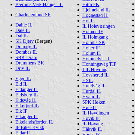
Bærums Verk Hauger IL
Hitra FK
Hjelmeland IL
Charlottenlund SK
Hognestad IL
Hol IL
Dahle IL
IL Holeværingen
Dale IL
Holmen IF
Dal IL
IL Holmgang
SK Djerv
(Bergen)
Holmlia SK
Dolmøy IL
Holter IF
Dombås IL
Holum IL
SBK Drafn
Hommelvik IL
Drammens BK
Honningsvåg TIF
Driv IL
TIL Hovding
Hovsherad IL
Egge IL
HSIL
Eid IL
Hundvåg IL
Eidanger IL
Hurdal IL
Eidsberg IL
Hvam IL
Eidsvåg IL
SPK Høken
Eikefjord IL
Høle IL
Eik IF
IL Høvdingen
Eikanger IL
Høvik IF
Eikelandsfjorden IL
IL Høyang
IF Eiker Kvikk
Håkvik IL
Eldar IL
Hånes IF