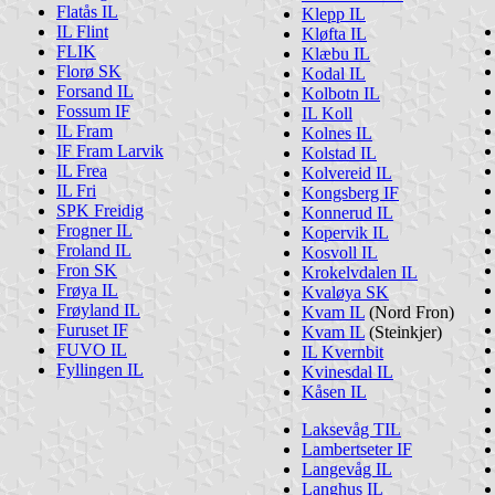
Flatås IL
Klepp IL
IL Flint
Kløfta IL
FLIK
Klæbu IL
Florø SK
Kodal IL
Forsand IL
Kolbotn IL
Fossum IF
IL Koll
IL Fram
Kolnes IL
IF Fram Larvik
Kolstad IL
IL Frea
Kolvereid IL
IL Fri
Kongsberg IF
SPK Freidig
Konnerud IL
Frogner IL
Kopervik IL
Froland IL
Kosvoll IL
Fron SK
Krokelvdalen IL
Frøya IL
Kvaløya SK
Frøyland IL
Kvam IL
(Nord Fron)
Furuset IF
Kvam IL
(Steinkjer)
FUVO IL
IL Kvernbit
Fyllingen IL
Kvinesdal IL
Kåsen IL
Laksevåg TIL
Lambertseter IF
Langevåg IL
Langhus IL