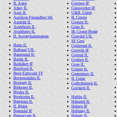
IL Astor
Gjerpen IF
Atløy IL
Glassverket IF
Aure IL
U&IL Glimt
Aurskog-Finstadbru SK
IL Gneist
Austrått IL
Gossen IL
Austrheim IL
Gran IL
Avaldsnes IL
IK Grand Bodø
IL Averøykameratene
Gravdal UIL
SF Grei
Bagn IL
Greipstad IL
Ballstad UIL
Gresvik IF
Bangsund IL
Grorud IL
Bardu IL
Gruben IL
Barkåker IF
Grue IL
Beisfjord IL
Grüner IL
Berg Eidsvold TF
Grønnåsen IL
Bergensdalen IL
IL Gular
Bergsøy IL
Gullvikmoen IL
Birkenes IL
Gursken IL
Bjerke IL
Bjerkreim IL
Hafslo IL
Bjørgum IL
Hakadal IL
IL Bjørn
Halsen IF
Bjørndal IF
Halsnøy IL
Bjørnevatn IL
Halsøy IL