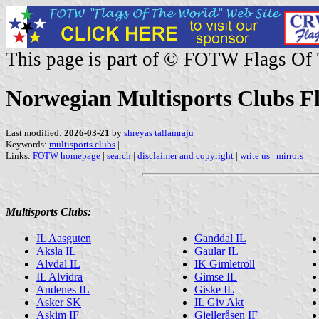
This page is part of © FOTW Flags Of
Norwegian Multisports Clubs F
Last modified:
2026-03-21
by
shreyas tallamraju
Keywords:
multisports clubs
|
Links:
FOTW homepage
|
search
|
disclaimer and copyright
|
write us
|
mirrors
Multisports Clubs:
IL Aasguten
Ganddal IL
Aksla IL
Gaular IL
Alvdal IL
IK Gimletroll
IL Alvidra
Gimse IL
Andenes IL
Giske IL
Asker SK
IL Giv Akt
Askim IF
Gjelleråsen IF