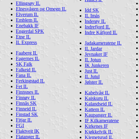
Ellingsøy IL
Elnesvågen og Omegn IL
Idd SK
Elverum IL
IL Imås
Emblem IL
Inderøy IL
Enebakk IF
Indrefjord IL
Engerdal SPK
Indre Kåfjord IL
Etne IL
IL Express
Jadakameratene IL
IL Jardar
Faaberg IL
Jevnaker IF
Fagernes IL
IL Jotun
SK Falk
IK Junkeren
Falkeid IL
Just IL
Fana IL
IL Jutul
Ferkingstad IL
Jølster IL
Fet IL
Finnsnes IL
Kabelvåg IL
Finnøy IL
Kaiskuru IL
Finnås SK
Kalandseid IL
Finneid IL
Kattem IL
Finstad SK
Kaupanger IL
Fitjar IL
IF Kilkameratene
FGI
Kirkenes IF
Flaktveit IK
Kjøkkelvik IL
Flatanger IL
Klemetsrud IL