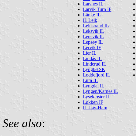
Larsnes IL
Larvik Turn IF
Lånke IL
IL Leik
Leinstrand IL
Leksvik IL
Lensvik IL
Lepsøy IL
Lervik IF
Lier IL
Lindås IL
Linderud IL
Lyngbø SK
Loddefjord IL
Lura IL
Lyngdal IL
Lyngen/Karnes IL
Lysekloster IL
Løkken IF
IL Løv-Ham
See also
: