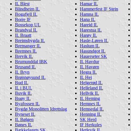
IL Blest
Hamar IL
Blindheim IL
Hammerfest IF Stein
Bogafjell IL
Hamna IL
Borre IF
Hana IL
Bossekop UL
Hareid IL
Brandval IL
Harestua IL
IL Braatt
Harøy IL
Breimsbygda IL
Hasle-Løren IL
Bremanger IL
Haslum IL
Bremnes IL
Hasundgot IL
Brevik IL
Hauerseter SK
Brumunddal IBK
IL Havdur
Brusand IL
IL Havørn
IL Bryn
Hegra IL
Brønnøysund IL
IL Hei
Bud IL
Helgerød IL
IL i BUL
Helleland IL
Buvik IL
Hellvik IL
Buøy IL
IL Heming
Byafossen IL
Hemnes IL
Bygdø Monolitten Idrettslag
Hemsedal IL
Byneset IL
Henning IL
IL Bølgen
SK Herd
Bønes IL
IF Herkules
Bækkelagets SK
Hetlevik IL