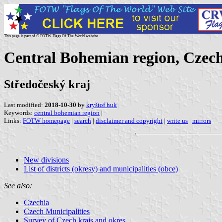
This page is part of © FOTW Flags Of The World website
Central Bohemian region, Czec
Středočeský kraj
Last modified:
2018-10-30
by
kryštof huk
Keywords:
central bohemian region
|
Links:
FOTW homepage
|
search
|
disclaimer and copyright
|
write us
|
mirrors
New divisions
List of districts (okresy) and municipalities (obce)
See also:
Czechia
Czech Municipalities
Survey of Czech krajs and okres