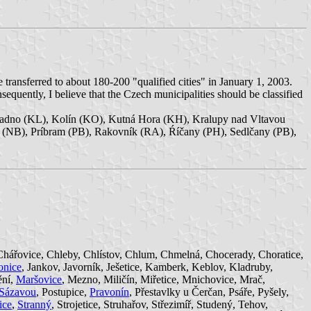
be transferred to about 180-200 "qualified cities" in January 1, 2003.
nsequently, I believe that the Czech municipalities should be classified
ladno (KL), Kolín (KO), Kutná Hora (KH), Kralupy nad Vltavou
(NB), Príbram (PB), Rakovník (RA), Ŕíčany (PH), Sedlčany (PB),
Chářovice, Chleby, Chlístov, Chlum, Chmelná, Chocerady, Choratice,
onice
, Jankov, Javorník, Ješetice, Kamberk, Keblov, Kladruby,
ění,
Maršovice
, Mezno, Miličín, Miřetice, Mnichovice, Mrač,
 Sázavou
, Postupice,
Pravonín
, Přestavlky u Čerčan, Psáře, Pyšely,
ice
,
Stranný
, Strojetice, Struhařov, Střezimíř, Studený, Tehov,