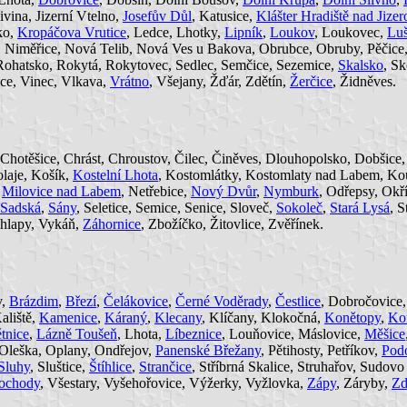
Jivina, Jizerní Vtelno,
Josefův Důl
, Katusice,
Klášter Hradiště nad Jizer
ko,
Kropáčova Vrutice
, Ledce, Lhotky,
Lipník
,
Loukov
, Loukovec,
Luš
Niměřice, Nová Telib, Nová Ves u Bakova, Obrubce, Obruby, Pěčice, Pě
 Rohatsko, Rokytá, Rokytovec, Sedlec, Semčice, Sezemice,
Skalsko
, S
řice, Vinec, Vlkava,
Vrátno
, Všejany, Žďár, Zdětín,
Žerčice
, Židněves.
 Chotěšice, Chrást, Chroustov, Čilec, Činěves, Dlouhopolsko, Dobšic
olaje, Košík,
Kostelní Lhota
, Kostomlátky, Kostomlaty nad Labem, Ko
,
Milovice nad Labem
, Netřebice,
Nový Dvůr
,
Nymburk
, Odřepsy, Okř
Sadská
,
Sány
, Seletice, Semice, Senice, Sloveč,
Sokoleč
,
Stará Lysá
, S
chlapy, Vykáň,
Záhornice
, Zbožíčko, Žitovlice, Zvěřínek.
v,
Brázdim
,
Březí
,
Čelákovice
,
Černé Voděrady
,
Čestlice
, Dobročovice
Kaliště,
Kamenice
,
Káraný
,
Klecany
, Klíčany, Klokočná,
Konětopy
,
Ko
tnice
,
Lázně Toušeň
, Lhota,
Líbeznice
, Louňovice, Máslovice,
Měšice
 Oleška, Oplany, Ondřejov,
Panenské Břežany
, Pětihosty, Petříkov,
Pod
Sluhy
, Sluštice,
Štíhlice
,
Strančice
, Stříbrná Skalice, Struhařov, Sudov
ochody
, Všestary, Vyšehořovice, Výžerky, Vyžlovka,
Zápy
, Záryby,
Zd