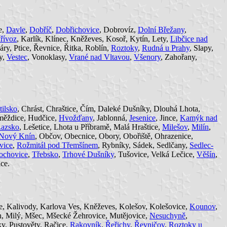
e,
Davle
,
Dobříč
,
Dobřichovice
, Dobrovíz,
Dolní Břežany
,
řívoz
, Karlík, Klínec, Kněževes, Kosoř, Kytín, Lety,
Libčice nad
sáry, Ptice, Řevnice, Řitka, Roblín,
Roztoky
,
Rudná u Prahy
, Slapy,
py,
Vestec
, Vonoklasy,
Vrané nad Vltavou
,
Všenory
, Zahořany,
tilsko
, Chrást, Chraštice, Čím, Daleké Dušníky, Dlouhá Lhota,
měždice, Hudčice,
Hvožďany
, Jablonná,
Jesenice
, Jince,
Kamýk nad
azsko
, Lešetice, Lhota u Příbramě, Malá Hraštice,
Milešov
,
Milín
,
Nový Knín
, Občov, Obecnice, Obory, Obořiště, Ohrazenice,
vice
,
Rožmitál pod Třemšínem
, Rybníky, Sádek, Sedlčany,
Sedlec-
ochovice
,
Třebsko
,
Trhové Dušníky
, Tušovice, Velká Lečice,
Věšín
,
ce.
ce, Kalivody, Karlova Ves, Kněževes, Kolešov, Kolešovice,
Kounov
,
ín, Milý, Mšec, Mšecké Žehrovice, Mutějovice,
Nesuchyně
,
lky, Pustověty, Račice,
Rakovník
,
Řeřichy
,
Řevničov
,
Roztoky u