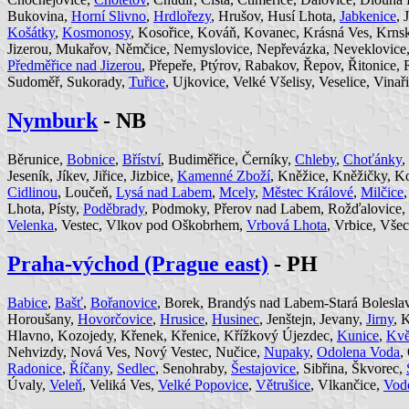
Bukovina,
Horní Slivno
,
Hrdlořezy
, Hrušov, Husí Lhota,
Jabkenice
, 
Košátky
,
Kosmonosy
, Kosořice, Kováň, Kovanec, Krásná Ves, Krns
Jizerou, Mukařov, Němčice, Nemyslovice, Nepřevázka, Neveklovice, 
Předměřice nad Jizerou
, Přepeře, Ptýrov, Rabakov, Řepov, Řitonice,
Sudoměř, Sukorady,
Tuřice
, Ujkovice, Velké Všelisy, Veselice, Vina
Nymburk
- NB
Běrunice,
Bobnice
,
Bříství
, Budiměřice, Černíky,
Chleby
,
Choťánky
,
Jeseník, Jíkev, Jiřice, Jizbice,
Kamenné Zboží
, Kněžice, Kněžičky, K
Cidlinou
, Loučeň,
Lysá nad Labem
,
Mcely
,
Městec Králové
,
Milčice
Lhota, Písty,
Poděbrady
, Podmoky, Přerov nad Labem, Rožďalovice,
Velenka
, Vestec, Vlkov pod Oškobrhem,
Vrbová Lhota
, Vrbice, Vše
Praha-východ (Prague east)
- PH
Babice
,
Bašť
,
Bořanovice
, Borek, Brandýs nad Labem-Stará Bolesla
Horoušany,
Hovorčovice
,
Hrusice
,
Husinec
, Jenštejn, Jevany,
Jirny
, 
Hlavno, Kozojedy, Křenek, Křenice, Křížkový Újezdec,
Kunice
,
Kvě
Nehvizdy, Nová Ves, Nový Vestec, Nučice,
Nupaky
,
Odolena Voda
,
Radonice
,
Říčany
,
Sedlec
, Senohraby,
Šestajovice
, Sibřina, Škvorec,
Úvaly,
Veleň
, Veliká Ves,
Velké Popovice
,
Větrušice
, Vlkančice,
Vod