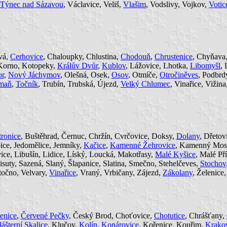
Týnec nad Sázavou
, Václavice, Veliš,
Vlašim
, Vodslivy, Vojkov,
Votic
vá,
Cerhovice
, Chaloupky, Chlustina,
Chodouň
,
Chrustenice
, Chyňava
 Korno, Kotopeky,
Králův Dvůr
,
Kublov
, Lážovice, Lhotka,
Libomyšl
, 
or
,
Nový Jáchymov
, Olešná, Osek,
Osov
, Otmíče,
Otročiněves
, Podbrd
maň
,
Točník
, Trubín, Trubská, Újezd,
Velký Chlumec
, Vinařice, Vižina
tronice
, Buštěhrad, Černuc, Chržín, Cvrčovice, Doksy,
Dolany
, Dřetov
pice, Jedomělice, Jemníky,
Kačice
,
Kamenné Žehrovice
, Kamenný Mos
ice, Libušín, Lidice, Líský, Loucká, Makotřasy,
Malé Kyšice
, Malé Př
Řisuty, Sazená, Slaný, Šlapanice, Slatina, Smečno, Stehelčeves,
Stochov
točno, Velvary,
Vinařice
, Vraný, Vrbičany, Zájezd,
Zákolany
, Želenice
enice
,
Červené Pečky
, Český Brod, Choťovice,
Chotutice
, Chrášťany,
ášterní Skalice
, Klučov,
Kolín
,
Konárovice
, Kořenice, Kouřim,
Krako