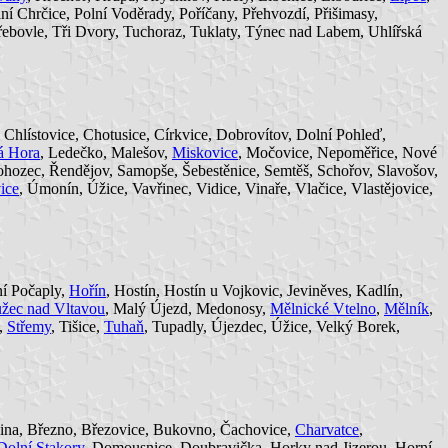
lní Chrčice, Polní Voděrady, Poříčany, Přehvozdí, Přišimasy,
řebovle, Tři Dvory, Tuchoraz, Tuklaty, Týnec nad Labem, Uhlířská
 Chlístovice, Chotusice, Církvice, Dobrovítov, Dolní Pohleď,
á Hora
, Ledečko, Malešov,
Miskovice
, Močovice, Nepoměřice, Nové
, Rohozec, Řendějov, Samopše, Šebestěnice, Semtěš, Schořov, Slavošov,
ice
, Úmonín, Úžice, Vavřinec, Vidice, Vinaře, Vlačice, Vlastějovice,
ní Počaply,
Hořín
, Hostín, Hostín u Vojkovic, Jeviněves, Kadlín,
žec nad Vltavou
, Malý Újezd, Medonosy,
Mělnické Vtelno
,
Mělník
,
a,
Střemy
, Tišice,
Tuhaň
, Tupadly, Újezdec, Úžice, Velký Borek,
zina, Březno, Březovice, Bukovno, Čachovice,
Charvatce
,
Dolní Stakory
, Domousnice, Doubravička, Horky nad Jizerou, Horní