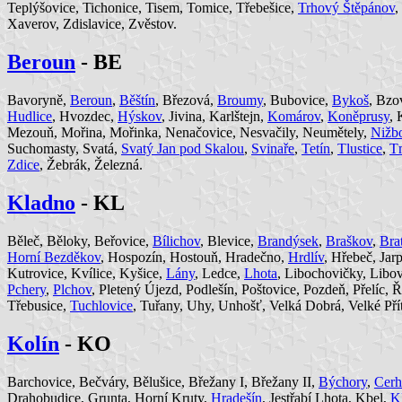
Teplýšovice, Tichonice, Tisem, Tomice, Třebešice,
Trhový Štěpánov
,
Xaverov, Zdislavice, Zvěstov.
Beroun
- BE
Bavoryně,
Beroun
,
Běštín
, Březová,
Broumy
, Bubovice,
Bykoš
, Bzo
Hudlice
, Hvozdec,
Hýskov
, Jivina, Karlštejn,
Komárov
,
Koněprusy
,
Mezouň, Mořina, Mořinka, Nenačovice, Nesvačily, Neumětely,
Nižb
Suchomasty, Svatá,
Svatý Jan pod Skalou
,
Svinaře
,
Tetín
,
Tlustice
,
T
Zdice
, Žebrák, Železná.
Kladno
- KL
Běleč, Běloky, Beřovice,
Bílichov
, Blevice,
Brandýsek
,
Braškov
,
Bra
Horní Bezděkov
, Hospozín, Hostouň, Hradečno,
Hrdlív
, Hřebeč, Jar
Kutrovice, Kvílice, Kyšice,
Lány
, Ledce,
Lhota
, Libochovičky, Libov
Pchery
,
Plchov
, Pletený Újezd, Podlešín, Poštovice, Pozdeň, Přelíc, 
Třebusice,
Tuchlovice
, Tuřany, Uhy, Unhošť, Velká Dobrá, Velké Pří
Kolín
- KO
Barchovice, Bečváry, Bělušice, Břežany I, Břežany II,
Býchory
,
Cerh
Drahobudice, Grunta, Horní Kruty,
Hradešín
, Jestřabí Lhota, Kbel,
Kl