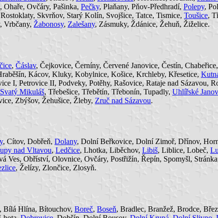
I, Ohaře, Ovčáry, Pašinka,
Pečky
, Plaňany, Pňov-Předhradí,
Polepy
, Po
 Rostoklaty, Skvrňov, Starý Kolín, Svojšice, Tatce, Tismice,
Toušice
, T
v, Vrbčany,
Žabonosy
,
Zalešany
, Zásmuky, Ždánice, Žehuň, Žiželice.
čice
,
Čáslav
, Čejkovice, Černíny, Červené Janovice, Čestín, Chabeřice,
 Hraběšín, Kácov, Kluky, Kobylnice, Košice, Krchleby, Křesetice,
Kutn
rovice I, Petrovice II, Podveky, Potěhy, Rašovice, Rataje nad Sázavou
Svatý Mikuláš
, Třebešice, Třebětín, Třebonín, Tupadly,
Uhlířské Janov
vice, Zbýšov, Žehušice, Žleby,
Zruč nad Sázavou
.
y
, Cítov, Dobřeň,
Dolany
, Dolní Beřkovice, Dolní Zimoř, Dřínov, Hor
lupy nad Vltavou
,
Ledčice
, Lhotka, Liběchov,
Libiš
, Liblice, Lobeč,
Lu
vá Ves, Obříství, Olovnice, Ovčáry, Postřižín, Řepín, Spomyšl, Stránk
ezlice
, Želízy, Zlončice, Zlosyň.
, Bílá Hlína, Bítouchov,
Boreč
,
Boseň
, Bradlec, Branžež, Brodce, Bře
 Lhota,
Dobrovice
, Dobšín, Dolní Bousov,
Dolní Krupá
,
Dolní Slivno
,