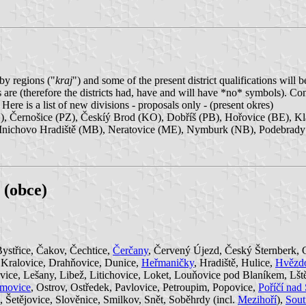
by regions ("
kraj
") and some of the present district qualifications will 
ns are (therefore the districts had, have and will have *no* symbols). Co
 Here is a list of new divisions - proposals only - (present okres)
, Černošice (PZ), Českíý Brod (KO), Dobříš (PB), Hořovice (BE), K
nichovo Hradiště (MB), Neratovice (ME), Nymburk (NB), Podebrady 
s (obce)
ystřice, Čakov, Čechtice,
Čerčany
, Červený Újezd, Český Šternberk, 
í Kralovice, Drahňovice, Dunice,
Heřmaničky
, Hradiště, Hulice,
Hvězd
ice, Lešany, Libež, Litichovice, Loket, Louňovice pod Blaníkem, Lšt
amovice
, Ostrov, Ostředek, Pavlovice, Petroupim, Popovice,
Poříčí nad
, Šetějovice, Slověnice, Smilkov, Snět, Soběhrdy (incl.
Mezihoří
),
Sout