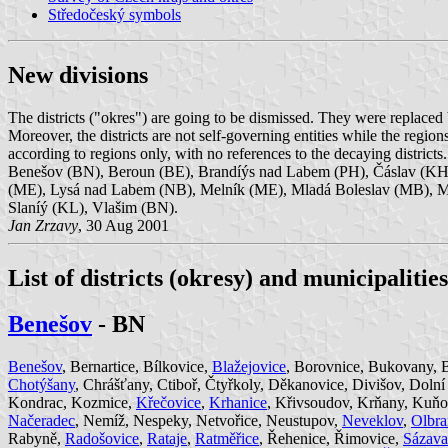
Středočeský symbols
New divisions
The districts ("okres") are going to be dismissed. They were replaced 
Moreover, the districts are not self-governing entities while the regio
according to regions only, with no references to the decaying districts.
Benešov (BN), Beroun (BE), Brandíýs nad Labem (PH), Čáslav (KH)
(ME), Lysá nad Labem (NB), Melník (ME), Mladá Boleslav (MB), M
Slaníý (KL), Vlašim (BN).
Jan Zrzavy
, 30 Aug 2001
List of districts (okresy) and municipalitie
Benešov
- BN
Benešov
, Bernartice, Bílkovice,
Blažejovice
, Borovnice, Bukovany, B
Chotýšany
, Chrášťany, Ctiboř, Čtyřkoly, Děkanovice, Divišov, Doln
Kondrac, Kozmice,
Křečovice
,
Krhanice
, Křivsoudov, Krňany, Kuňov
Načeradec
, Nemíž, Nespeky, Netvořice, Neustupov,
Neveklov
,
Olbr
Rabyně,
Radošovice
,
Rataje
,
Ratměřice
, Řehenice, Řimovice,
Sázava