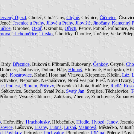
ervený Újezd
, Choteč, Chrášťany,
Chýně
, Chýnice,
Číčovice
, Čisovic
 Jeneč,
Jesenice u Prahy
,
Jílové u Prahy
,
Jíloviště
,
Jinočany
,
Kamenný P
učice
, Ohrobec,
Okoř
, Okrouhlo,
Ořech
, Petrov, Pohoří, Průhonice, P
rnová
,
Tuchoměřice
,
Tursko
, Úholičky, Úhonice, Únětice, Velké Příle
, Brdy,
Březnice
, Buková u Příbramě, Bukovany,
Čenkov
, Cetyně,
Cho
 Dubenec, Dublovice, Dubno, Háje,
Hluboš
, Hlubyně, Horčápsko, Hři
oupě,
Kozárovice
, Krásná Hora nad Vltavou, Křepenice, Křešín,
Láz
,
L
echvalice, Nepomuk, Nestrašovice, Nová Ves pod Pleší, Nové Dvory,
ce
,
Podlesí
,
Příbram
,
Příčovy
, Prosenická Lhota, Radětice,
Radíč
,
Roso
, Štětkovice, Suchodol, Svaté Pole,
Svatý Jan
, Svojšice, Těchařovice,
T
u Příbramě, Vysoký Chlumec, Zalužany, Zbenice, Zduchovice, Županovi
y
, Hořovičky,
Hracholusky
, Hřebečníky,
Hředle
,
Hvozd
,
Janov
, Jeseni
šovice
, Lašovice,
Lišany
,
Lubná
,
Lužná
,
Malinová
, Městečko, Milost
zd
,
Pavlíkov
, Petrovice,
Pochvalov
, Přerubenice,
Příčina
, Přílepy, Pšov