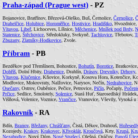
Praha-západ (Prague west)
- PZ
Bojanovice, Bratřínov, Březová-Oleško, Buš, Černolice,
Černošice
,
Č
Drahelčice
,
Holubice
,
Horoměřice
,
Hostivice
,
Hradištko
, Hvozdnice,
Vltavou
,
Libeř
, Lichoceves, Líšnice,
Měchenice
,
Mníšek pod Brdy
,
N
Statenice
,
Štěchovice
, Středokluky, Svrkyně,
Tachlovice
, Třebotov,
T
Zbuzany
,
Zlatníky-Hodkovice
, Zvole.
Příbram
- PB
Bezděkov pod Třemšínem, Bohostice,
Bohutín
,
Borotice
, Bratkovice
Dobříš
, Dolní Hbity,
Drahenice
, Drahlín,
Drásov
,
Drevníky
,
Drhovy
,
Vltavou
,
Klučenice
, Kňovice, Korkyně, Kosova Hora, Kotenčice, K
Modřovice, Mokrovraty, Nalžovice, Narysov, Nečín,
Nedrahovice
, N
Osečany
, Ostrov, Ouběnice, Pečice, Petrovice,
Pičín
, Počaply,
Počepi
Prčice
, Sedlice, Smolotely,
Solenice
, Stará Huť, Starosedlský Hrádek
Višňová, Volenice, Voznice,
Vrančice
, Vranovice, Vševily, Vysoká 
Rakovník
- RA
Bdín,
Branov
,
Břežany
,
Chrášťany
, Čistá, Děkov, Drahouš,
Hořesedl
Kozojedy,
Krakov
,
Krakovec
,
Křivoklát
,
Kroučová
, Krty,
Krupá
,
Kru
Nezabudice
, Nový Dům,
Nové Strašecí
, Olešná, Oráčov,
Panoší Úje