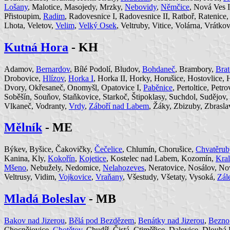
Lošany
, Malotice, Masojedy, Mrzky,
Nebovidy
,
Němčice
, Nová Ves 
Přistoupim,
Radim
, Radovesnice I, Radovesnice II, Ratboř, Ratenice,
Lhota, Veletov,
Velim
,
Velký Osek
, Veltruby, Vitice, Volárna, Vrátko
Kutná Hora
- KH
Adamov,
Bernardov
, Bílé Podolí, Bludov,
Bohdaneč
, Brambory,
Brat
Drobovice,
Hlízov
,
Horka I
, Horka II, Horky, Horušice, Hostovlice,
Dvory, Okřesaneč, Onomyšl, Opatovice I,
Paběnice
, Pertoltice, Pet
Soběšín, Souňov, Staňkovice, Starkoč, Štipoklasy, Suchdol, Sudějov,
Vlkaneč, Vodranty,
Vrdy
,
Záboří nad Labem
, Žáky, Zbizuby, Zbrasla
Mělník
- ME
Býkev, Byšice, Čakovičky,
Čečelice
, Chlumín, Chorušice,
Chvatěrub
Kanina, Kly,
Kokořín
,
Kojetice
, Kostelec nad Labem, Kozomín,
Kra
Mšeno
, Nebužely, Nedomice,
Nelahozeves
, Neratovice, Nosálov, No
Veltrusy, Vidim,
Vojkovice
,
Vraňany
, Všestudy, Všetaty, Vysoká,
Zál
Mladá Boleslav
- MB
Bakov nad Jizerou
,
Bělá pod Bezdězem
,
Benátky nad Jizerou
,
Bezno
Chocnějovice,
Chotětov
, Chudíř, Čistá, Ctiměřice, Dalovice, Dlouhá