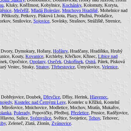
ou
, Kluky, Kněžmost, Kobylnice,
Kochánky
, Kolomuty, Koryta,
těnice
,
Mečeříž
,
Mladá Boleslav
,
Mnichovo Hradiště
, Mohelnice nad
tikozly, Petkovy, Písková Lhota, Plazy, Plužná, Prodašice,
korkov, Smilovice,
Sojovice
, Sovínky, Strašnov, Strážiště, Strenice,
e, Dvory, Dymokury, Hořany,
Hořátev
, Hradčany, Hradištko, Hrubý
unice, Kouty,
Kovanice
, Krchleby, Křečkov, Křinec,
Libice nad
ínek, Opočnice,
Opolany
,
Oseček
,
Oskořínek
,
Ostrá
, Pátek, Písková
tarý Vestec, Straky,
Stratov
,
Třebestovice
, Úmyslovice,
Velenice
,
, Dobřejovice, Doubek,
Dřevčice
, Dřísy, Herink,
Hlavenec
,
nojedy
,
Kostelec nad Černými Lesy
, Kostelec u Křížků, Kostelní
, Mirošovice, Mnichovice, Modletice, Mochov, Mratín, Mukařov,
olanka
,
Polerady
, Popovičky, Předboj,
Přezletice
, Prusice, Radějovice,
o Hlavno, Sulice,
Svémyslice
, Světice, Svojetice,
Tehov
, Tehovec,
iby
, Zeleneč, Zlatá, Zlonín,
Zvánovice
.