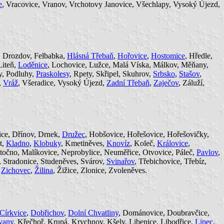
e
, Vracovice, Vranov, Vrchotovy Janovice, Všechlapy, Vysoký Újezd,
, Drozdov, Felbabka,
Hlásná Třebaň
,
Hořovice
,
Hostomice
, Hředle,
Liteň,
Loděnice
, Lochovice, Lužce, Malá Víska, Málkov, Měňany,
y, Podluhy,
Praskolesy
, Rpety, Skřipel, Skuhrov,
Srbsko
,
Stašov
,
,
Vráž
, Všeradice, Vysoký Újezd,
Zadní Třebaň
,
Zaječov
, Záluží,
ice, Dřínov, Drnek,
Družec
, Hobšovice, Hořešovice, Hořešovičky,
t,
Kladno
,
Klobuky
, Kmetiněves,
Knovíz
, Koleč,
Královice
,
ítočno, Malíkovice, Neprobylice, Neuměřice, Otvovice, Páleč,
Pavlov
,
, Stradonice, Studeněves, Svárov,
Svinařov
, Třebichovice, Třebíz,
,
Zichovec
,
Žilina
, Žižice, Zlonice, Zvoleněves.
Církvice
,
Dobřichov
,
Dolní Chvatliny
, Dománovice, Doubravčice,
vany
, Křečhoř, Krupá, Krychnov, Kšely, Libenice, Libodřice,
Lipec
,