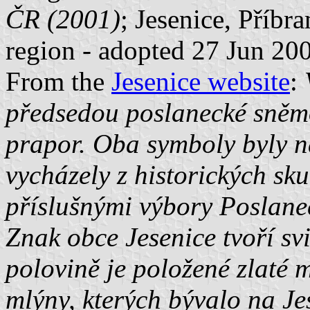
ČR (2001)
; Jesenice, Příbr
region - adopted 27 Jun 20
From the
Jesenice website
:
předsedou poslanecké sně
prapor. Oba symboly byly n
vycházely z historických sk
příslušnými výbory Poslane
Znak obce Jesenice tvoří svi
polovině je položené zlaté 
mlýny, kterých bývalo na Jes