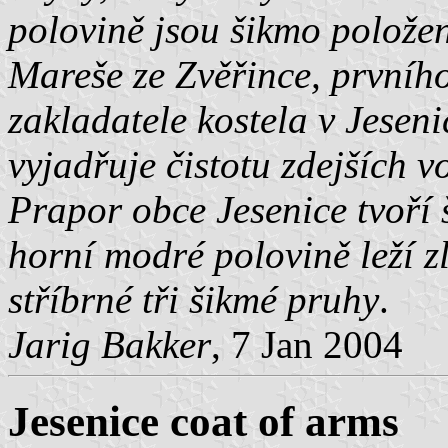
polovině jsou šikmo položen
Mareše ze Zvěřince, prvního
zakladatele kostela v Jesen
vyjadřuje čistotu zdejších v
Prapor obce Jesenice tvoří 
horní modré polovině leží zl
stříbrné tři šikmé pruhy
.
Jarig Bakker
, 7 Jan 2004
Jesenice coat of arms