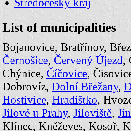
Středočeský kraj
List of municipalities
Bojanovice, Bratřínov, Bře
Černošice
,
Červený Újezd
,
Chýnice,
Číčovice
, Čisovic
Dobrovíz,
Dolní Břežany
,
D
Hostivice
,
Hradištko
, Hvoz
Jílové u Prahy
,
Jíloviště
,
Ji
Klínec, Kněževes, Kosoř, K