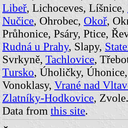
Libeř
, Lichoceves, Líšnice,
Nučice
, Ohrobec,
Okoř
, Ok
Průhonice, Psáry, Ptice, Ře
Rudná u Prahy
, Slapy,
State
Svrkyně,
Tachlovice
, Třebo
Tursko
, Úholičky, Úhonice,
Vonoklasy,
Vrané nad Vlta
Zlatníky-Hodkovice
, Zvole
Data from
this site
.