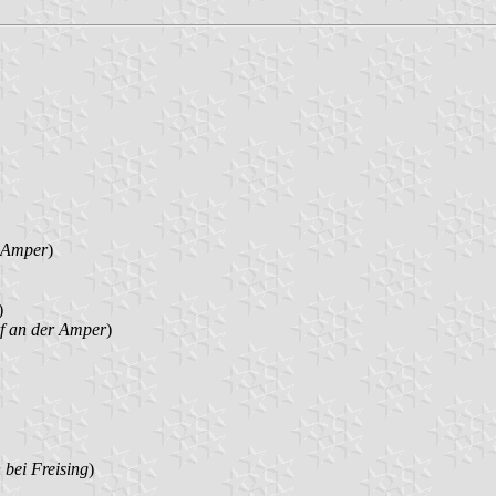
 Amper
)
)
f an der Amper
)
bei Freising
)