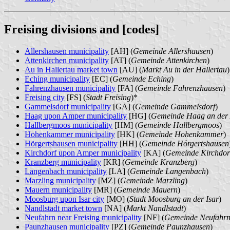
Freising divisions and [codes]
Allershausen municipality
[AH] (
Gemeinde Allershausen
)
Attenkirchen municipality
[AT] (
Gemeinde Attenkirchen
)
Au in Hallertau market town
[AU] (
Markt Au in der Hallertau
)
Eching municipality
[EC] (
Gemeinde Eching
)
Fahrenzhausen municipality
[FA] (
Gemeinde Fahrenzhausen
)
Freising city
[FS] (
Stadt Freising
)*
Gammelsdorf municipality
[GA] (
Gemeinde Gammelsdorf
)
Haag upon Amper municipality
[HG] (
Gemeinde Haag an der
Hallbergmoos municipality
[HM] (
Gemeinde Hallbergmoos
)
Hohenkammer municipality
[HK] (
Gemeinde Hohenkammer
)
Hörgertshausen municipality
[HH] (
Gemeinde Hörgertshausen
Kirchdorf upon Amper municipality
[KA] (
Gemeinde Kirchdor
Kranzberg municipality
[KR] (
Gemeinde Kranzberg
)
Langenbach municipality
[LA] (
Gemeinde Langenbach
)
Marzling municipality
[MZ] (
Gemeinde Marzling
)
Mauern municipality
[MR] (
Gemeinde Mauern
)
Moosburg upon Isar city
[MO] (
Stadt Moosburg an der Isar
)
Nandlstadt market town
[NA] (
Markt Nandlstadt
)
Neufahrn near Freising municipality
[NF] (
Gemeinde Neufahrn 
Paunzhausen municipality
[PZ] (
Gemeinde Paunzhausen
)