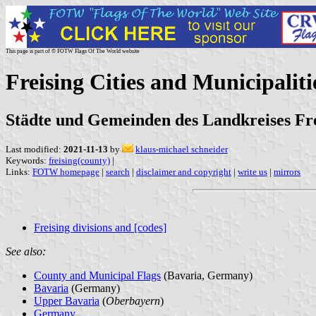
This page is part of © FOTW Flags Of The World website
Freising Cities and Municipalit
Städte und Gemeinden des Landkreises Fre
Last modified:
2021-11-13
by
klaus-michael schneider
Keywords:
freising(county)
|
Links:
FOTW homepage
|
search
|
disclaimer and copyright
|
write us
|
mirrors
Freising divisions and [codes]
See also:
County and Municipal Flags
(Bavaria, Germany)
Bavaria
(Germany)
Upper Bavaria
(
Oberbayern
)
Germany