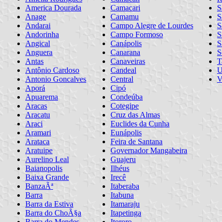
America Dourada
Camacari
S
Anage
Camamu
S
Andarai
Campo Alegre de Lourdes
S
Andorinha
Campo Formoso
S
Angical
Canápolis
S
Anguera
Canarana
S
Antas
Canaveiras
T
Antônio Cardoso
Candeal
U
Antonio Goncalves
Central
V
Aporá
Cipó
Apuarema
Condeúba
Aracas
Cotegipe
Aracatu
Cruz das Almas
Araci
Euclides da Cunha
Aramari
Eunápolis
Arataca
Feira de Santana
Aratuipe
Governador Mangabeira
Aurelino Leal
Guajeru
Baianopolis
Ilhéus
Baixa Grande
Irecê
BanzaÃª
Itaberaba
Barra
Itabuna
Barra da Estiva
Itamaraju
Barra do ChoÃ§a
Itapetinga
Barra do Mendes
Itororo