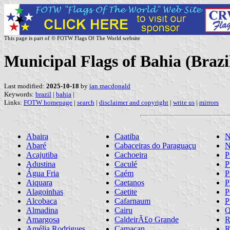
This page is part of © FOTW Flags Of The World website
Municipal Flags of Bahia (Brazi
Last modified:
2025-10-18
by
ian macdonald
Keywords:
brazil
|
bahia
|
Links:
FOTW homepage
|
search
|
disclaimer and copyright
|
write us
|
mirrors
Abaira
Caatiba
N
Abaré
Cabaceiras do Paraguaçu
N
Acajutiba
Cachoeira
P
Adustina
Caculé
P
Água Fria
Caém
P
Aiquara
Caetanos
P
Alagoinhas
Caetite
P
Alcobaca
Cafarnaum
P
Almadina
Cairu
Q
Amargosa
CaldeirÃ£o Grande
R
Amélia Rodrigues
Camacan
R