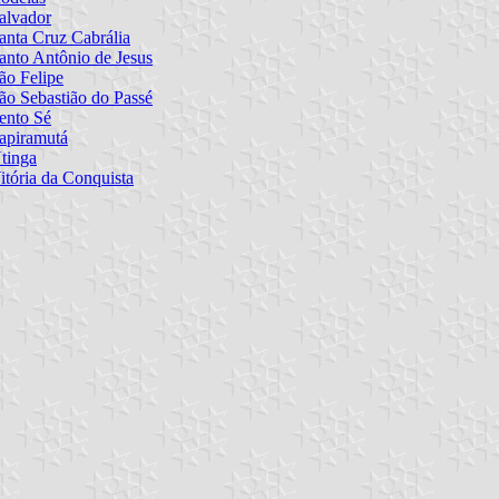
alvador
anta Cruz Cabrália
anto Antônio de Jesus
ão Felipe
ão Sebastião do Passé
ento Sé
apiramutá
tinga
itória da Conquista