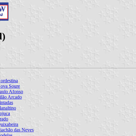
l)
ordestina
ova Soure
aulo Afonso
ilão Arcado
intadas
lanaltino
ojuca
rado
uixabeira
iachão das Neves
odelas