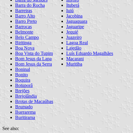
Barra do Rocha
Ituberá
Barreiras
Iuiú
Barro Alto
Jacobina
Barro Preto
Jaguaquara
Barrocas
Jaguaripe
Belmonte
Jequié
Belo Campo
Juazeiro
Biritinga
Lagoa Real
Boa Nova
Lajedão
Boa Vista do Tupim
Luís Eduardo Magalhães
Bom Jesus da Lapa
Macarani
Bom Jesus da Serra
Muritiba
Boninal
Bonito
Boquira
Botuporâ
Brejões
Brejolândia
Brotas de Macaúbas
Brumado
Buerarema
Buritirama
See also: