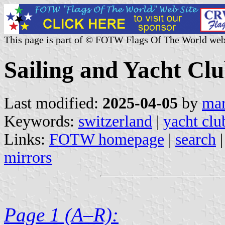
This page is part of © FOTW Flags Of The World web
Sailing and Yacht Clu
Last modified:
2025-04-05
by
mar
Keywords:
switzerland
|
yacht clu
Links:
FOTW homepage
|
search
mirrors
Page 1 (A–R):