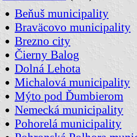
Beňuš municipality
Braväcovo municipality
Brezno city
Čierny Balog
Dolná Lehota
Michalová municipality
Mýto pod Ďumbierom
Nemecká municipality
Pohorelá municipality