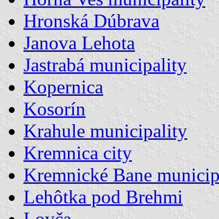
Hronská Dúbrava
Janova Lehota
Jastrabá municipality
Kopernica
Kosorín
Krahule municipality
Kremnica city
Kremnické Bane municip
Lehôtka pod Brehmi
Lovča