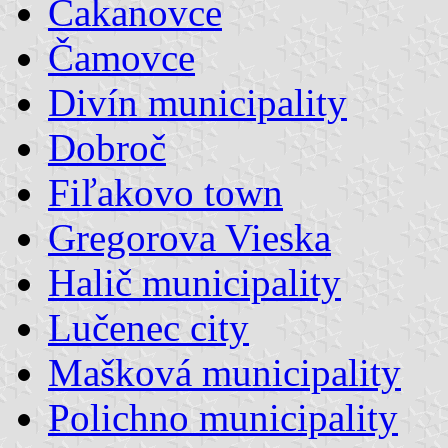
Čakanovce
Čamovce
Divín municipality
Dobroč
Fiľakovo town
Gregorova Vieska
Halič municipality
Lučenec city
Mašková municipality
Polichno municipality