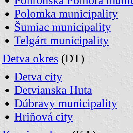
Pohronská Polhora munic
Polomka municipality
Šumiac municipality
Telgárt municipality
Detva okres
(DT)
Detva city
Detvianska Huta
Dúbravy municipality
Hriňová city