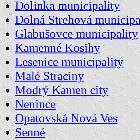
Dolinka municipality
Dolná Strehová municipa
Glabušovce municipality
Kamenné Kosihy
Lesenice municipality
Malé Straciny
Modrý Kamen city
Nenince
Opatovská Nová Ves
Senné