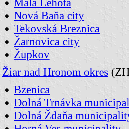
Malá Lehota
Nová Baňa city
Tekovská Breznica
Žarnovica city
Župkov
Žiar nad Hronom okres
(ZH
Bzenica
Dolná Trnávka municipal
Dolná Ždaňa municipalit
Horná Ves municipality