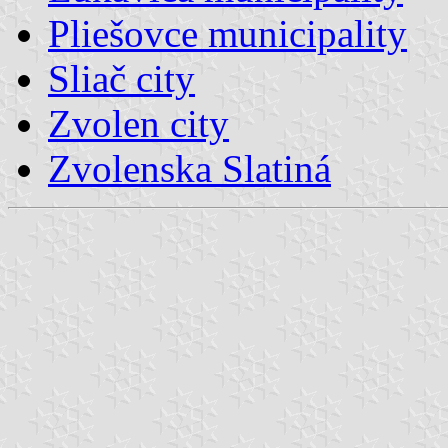
Pliešovce municipality
Sliač city
Zvolen city
Zvolenska Slatiná