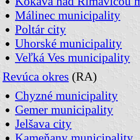
Kokava nad Rimavicou m
Málinec municipality
Poltár city
Uhorské municipality
Veľká Ves municipality
Revúca okres
(RA)
Chyzné municipality
Gemer municipality
Jelšava city
Kameňany municipality