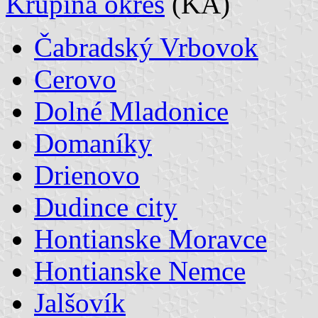
Krupina okres
(KA)
Čabradský Vrbovok
Cerovo
Dolné Mladonice
Domaníky
Drienovo
Dudince city
Hontianske Moravce
Hontianske Nemce
Jalšovík