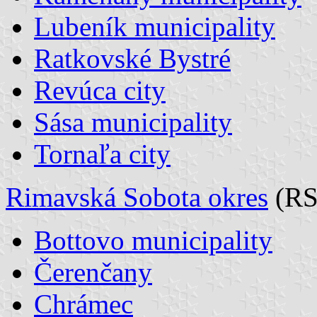
Lubeník municipality
Ratkovské Bystré
Revúca city
Sása municipality
Tornaľa city
Rimavská Sobota okres
(RS
Bottovo municipality
Čerenčany
Chrámec