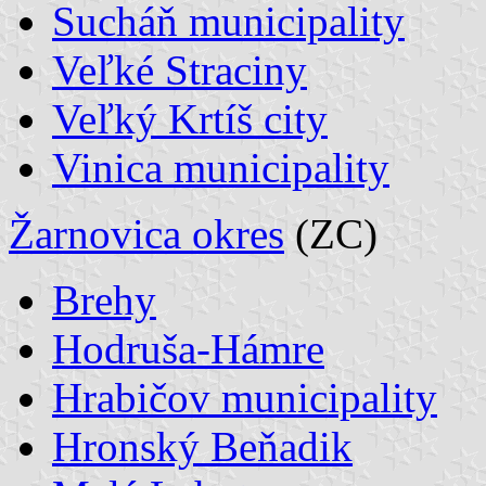
Sucháň municipality
Veľké Straciny
Veľký Krtíš city
Vinica municipality
Žarnovica okres
(ZC)
Brehy
Hodruša-Hámre
Hrabičov municipality
Hronský Beňadik