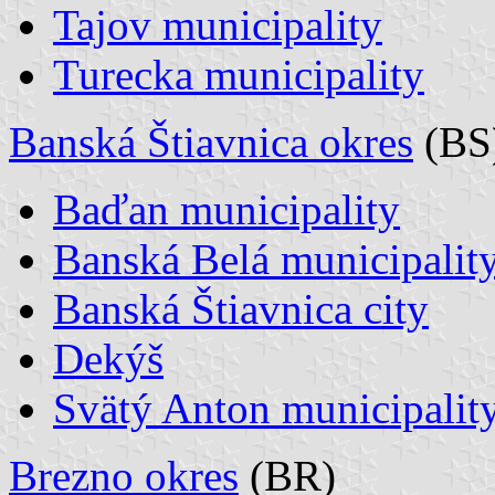
Tajov municipality
Turecka municipality
Banská Štiavnica okres
(BS
Baďan municipality
Banská Belá municipalit
Banská Štiavnica city
Dekýš
Svätý Anton municipalit
Brezno okres
(BR)