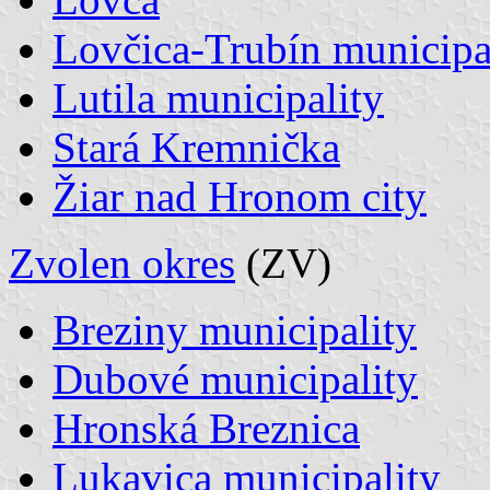
Lovčica-Trubín municipa
Lutila municipality
Stará Kremnička
Žiar nad Hronom city
Zvolen okres
(ZV)
Breziny municipality
Dubové municipality
Hronská Breznica
Lukavica municipality