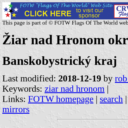
This page is part of © FOTW Flags Of The World web
Žiar nad Hronom okre
Banskobystrický kraj
Last modified:
2018-12-19
by
rob
Keywords:
ziar nad hronom
|
Links:
FOTW homepage
|
search
mirrors