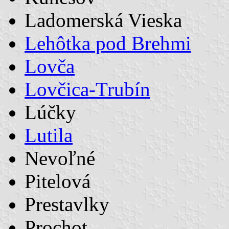
Ladomerská Vieska
Lehôtka pod Brehmi
Lovča
Lovčica-Trubín
Lúčky
Lutila
Nevoľné
Pitelová
Prestavlky
Prochot