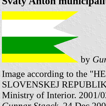
Svätý Anton municipalit
by
Gun
Image according to the
SLOVENSKEJ REPUBLIKY" V
Ministry of Interior. 2001/
Gunnar Staack
, 24 Dec 20