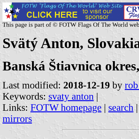
This page is part of © FOTW Flags Of The World web
Svätý Anton, Slovaki
Banská Štiavnica okres
Last modified:
2018-12-19
by
rob
Keywords:
svaty anton
|
Links:
FOTW homepage
|
search
mirrors