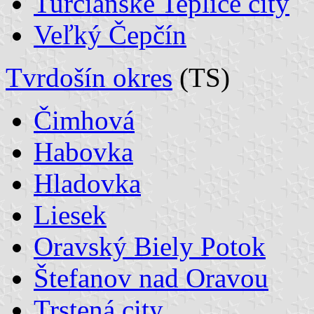
Turčianske Teplice city
Veľký Čepčín
Tvrdošín okres
(TS)
Čimhová
Habovka
Hladovka
Liesek
Oravský Biely Potok
Štefanov nad Oravou
Trstená city