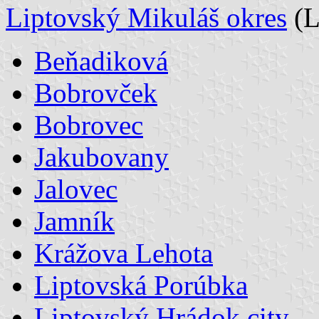
Liptovský Mikuláš okres
(
Beňadiková
Bobrovček
Bobrovec
Jakubovany
Jalovec
Jamník
Krážova Lehota
Liptovská Porúbka
Liptovský Hrádok city