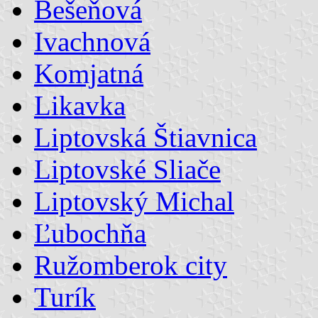
Bešeňová
Ivachnová
Komjatná
Likavka
Liptovská Štiavnica
Liptovské Sliače
Liptovský Michal
Ľubochňa
Ružomberok city
Turík