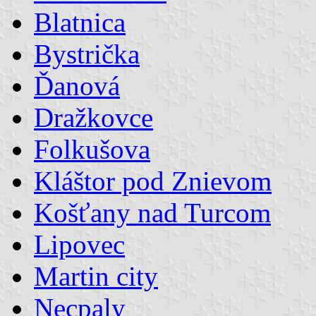
Blatnica
Bystrička
Ďanová
Dražkovce
Folkušova
Kláštor pod Znievom
Košťany nad Turcom
Lipovec
Martin city
Necpaly