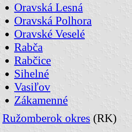
Oravská Lesná
Oravská Polhora
Oravské Veselé
Rabča
Rabčice
Sihelné
Vasiľov
Zákamenné
Ružomberok okres
(RK)