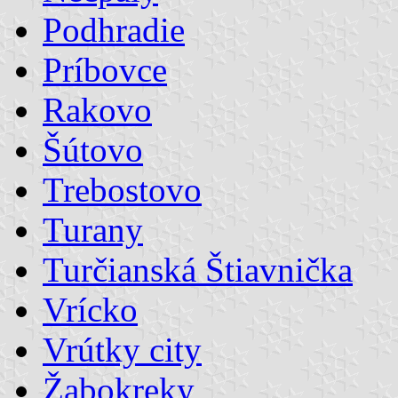
Podhradie
Príbovce
Rakovo
Šútovo
Trebostovo
Turany
Turčianská Štiavnička
Vrícko
Vrútky city
Žabokreky