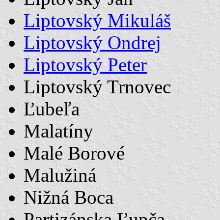
Liptovský Mikuláš
Liptovský Ondrej
Liptovský Peter
Liptovský Trnovec
Ľubeľa
Malatíny
Malé Borové
Malužiná
Nižná Boca
Partizánska Ľupča