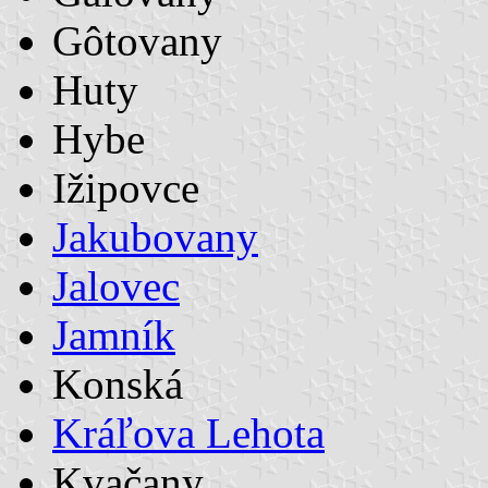
Gôtovany
Huty
Hybe
Ižipovce
Jakubovany
Jalovec
Jamník
Konská
Kráľova Lehota
Kvačany