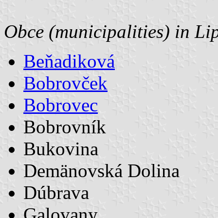
Obce (municipalities) in Li
Beňadiková
Bobrovček
Bobrovec
Bobrovník
Bukovina
Demänovská Dolina
Dúbrava
Galovany