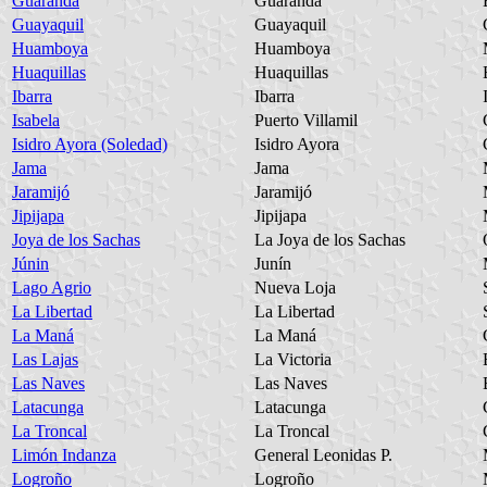
Guaranda
Guaranda
Guayaquil
Guayaquil
Huamboya
Huamboya
Huaquillas
Huaquillas
Ibarra
Ibarra
Isabela
Puerto Villamil
Isidro Ayora (Soledad)
Isidro Ayora
Jama
Jama
Jaramijó
Jaramijó
Jipijapa
Jipijapa
Joya de los Sachas
La Joya de los Sachas
Júnin
Junín
Lago Agrio
Nueva Loja
La Libertad
La Libertad
La Maná
La Maná
Las Lajas
La Victoria
Las Naves
Las Naves
Latacunga
Latacunga
La Troncal
La Troncal
Limón Indanza
General Leonidas P.
Logroño
Logroño