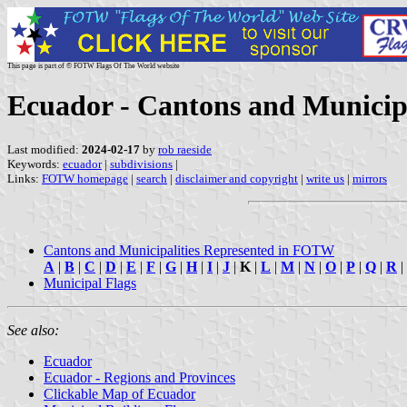
This page is part of © FOTW Flags Of The World website
Ecuador - Cantons and Municipa
Last modified:
2024-02-17
by
rob raeside
Keywords:
ecuador
|
subdivisions
|
Links:
FOTW homepage
|
search
|
disclaimer and copyright
|
write us
|
mirrors
Cantons and Municipalities Represented in FOTW
A
|
B
|
C
|
D
|
E
|
F
|
G
|
H
|
I
|
J
|
K
|
L
|
M
|
N
|
O
|
P
|
Q
|
R
|
Municipal Flags
See also:
Ecuador
Ecuador - Regions and Provinces
Clickable Map of Ecuador