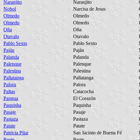
Naranjito
Naranjito
Nobol
Narcisa de Jesus
Olmedo
Olmedo
Olmedo
Olmedo
Oña
Oña
Otavalo
Otavalo
Pablo Sexto
Pablo Sexto
Paján
Paján
Palanda
Palanda
Palenque
Palenque
Palestina
Palestina
Pallatanga
Pallatanga
Palora
Palora
Paltas
Catacocha
Pangua
El Corazón
Paquisha
Paquisha
Pasaje
Pasaje
Pastaza
Pastaza
Patate
Patate
Patricia Pilar
San Jacinto de Buena Fé
Paute
Paute