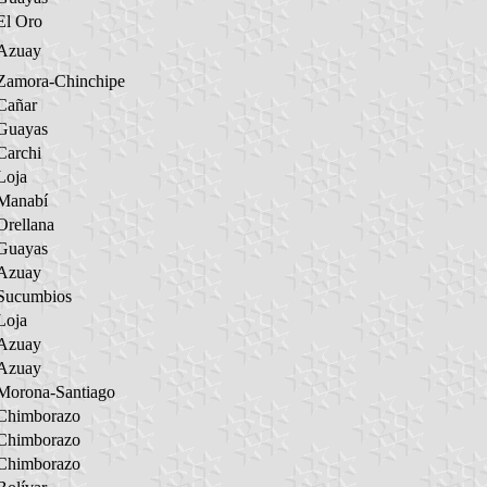
El Oro
Azuay
Zamora-Chinchipe
Cañar
Guayas
Carchi
Loja
Manabí
Orellana
Guayas
Azuay
Sucumbios
Loja
Azuay
Azuay
Morona-Santiago
Chimborazo
Chimborazo
Chimborazo