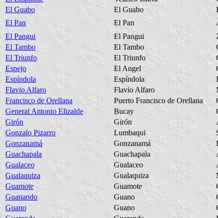
El Guabo
El Guabo
El Pan
El Pan
El Pangui
El Pangui
El Tambo
El Tambo
El Triunfo
El Triunfo
Espejo
El Angel
Espíndola
Espíndola
Flavio Alfaro
Flavio Alfaro
Francisco de Orellana
Puerto Francisco de Orellana
General Antonio Elizalde
Bucay
Girón
Girón
Gonzalo Pizarro
Lumbaqui
Gonzanamá
Gonzanamá
Guachapala
Guachapala
Gualaceo
Gualaceo
Gualaquiza
Gualaquiza
Guamote
Guamote
Guanando
Guano
Guano
Guano