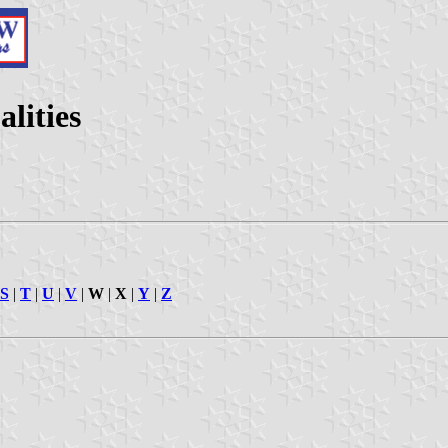
lities
S
|
T
|
U
|
V
|
W
|
X
|
Y
|
Z