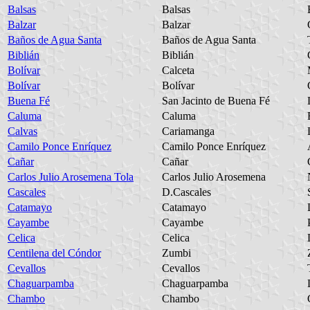
Balsas
Balsas
Balzar
Balzar
Baños de Agua Santa
Baños de Agua Santa
Biblián
Biblián
Bolívar
Calceta
Bolívar
Bolívar
Buena Fé
San Jacinto de Buena Fé
Caluma
Caluma
Calvas
Cariamanga
Camilo Ponce Enríquez
Camilo Ponce Enríquez
Cañar
Cañar
Carlos Julio Arosemena Tola
Carlos Julio Arosemena
Cascales
D.Cascales
Catamayo
Catamayo
Cayambe
Cayambe
Celica
Celica
Centilena del Cóndor
Zumbi
Cevallos
Cevallos
Chaguarpamba
Chaguarpamba
Chambo
Chambo