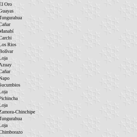
El Oro
Guayas
Tungurahua
Cañar
Manabí
Carchi
Los Rios
Bolívar
Loja
Azuay
Cañar
Napo
Sucumbios
Loja
Pichincha
Loja
Zamora-Chinchipe
Tungurahua
Loja
Chimborazo