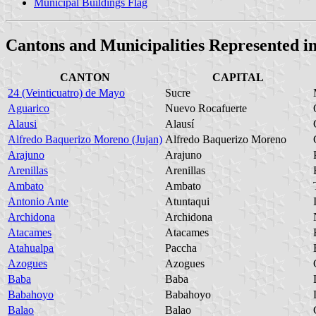
Municipal Buildings Flag
Cantons and Municipalities Represented
CANTON
CAPITAL
24 (Veinticuatro) de Mayo
Sucre
Aguarico
Nuevo Rocafuerte
Alausi
Alausí
Alfredo Baquerizo Moreno (Jujan)
Alfredo Baquerizo Moreno
Arajuno
Arajuno
Arenillas
Arenillas
Ambato
Ambato
Antonio Ante
Atuntaqui
Archidona
Archidona
Atacames
Atacames
Atahualpa
Paccha
Azogues
Azogues
Baba
Baba
Babahoyo
Babahoyo
Balao
Balao