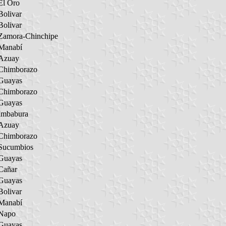
El Oro
Bolivar
Bolivar
Zamora-Chinchipe
Manabí
Azuay
Chimborazo
Guayas
Chimborazo
Guayas
Imbabura
Azuay
Chimborazo
Sucumbios
Guayas
Cañar
Guayas
Bolivar
Manabí
Napo
Guayas