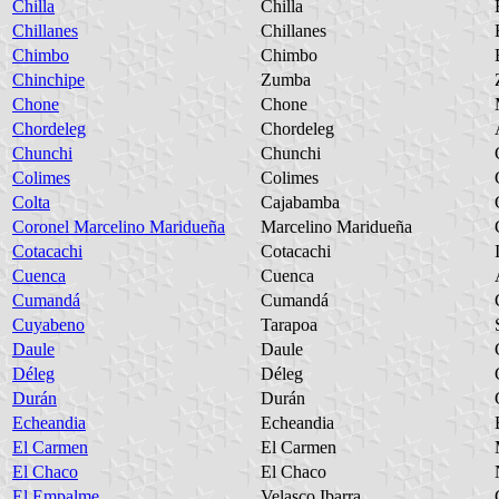
Chilla
Chilla
Chillanes
Chillanes
Chimbo
Chimbo
Chinchipe
Zumba
Chone
Chone
Chordeleg
Chordeleg
Chunchi
Chunchi
Colimes
Colimes
Colta
Cajabamba
Coronel Marcelino Maridueña
Marcelino Maridueña
Cotacachi
Cotacachi
Cuenca
Cuenca
Cumandá
Cumandá
Cuyabeno
Tarapoa
Daule
Daule
Déleg
Déleg
Durán
Durán
Echeandia
Echeandia
El Carmen
El Carmen
El Chaco
El Chaco
El Empalme
Velasco Ibarra