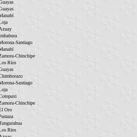
Guayas
Guayas
Manabí
Loja
Azuay
Imbabura
Morona-Santiago
Manabí
Zamora-Chinchipe
Los Rios
Guayas
Chimborazo
Morona-Santiago
Loja
Cotopaxi
Zamora-Chinchipe
El Oro
Pastaza
Tungurahua
Los Rios
Azuay