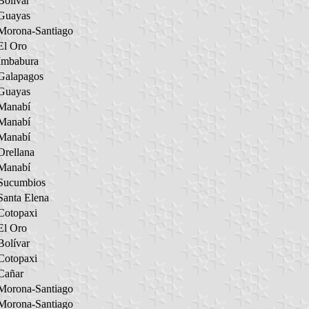
Bolívar
Guayas
Morona-Santiago
El Oro
Imbabura
Galapagos
Guayas
Manabí
Manabí
Manabí
Orellana
Manabí
Sucumbios
Santa Elena
Cotopaxi
El Oro
Bolívar
Cotopaxi
Cañar
Morona-Santiago
Morona-Santiago