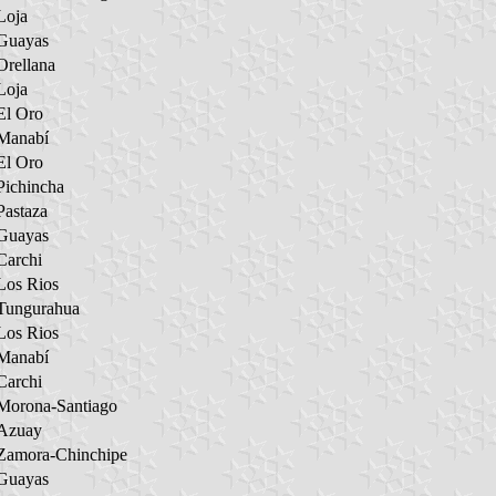
Loja
Guayas
Orellana
Loja
El Oro
Manabí
El Oro
Pichincha
Pastaza
Guayas
Carchi
Los Rios
Tungurahua
Los Rios
Manabí
Carchi
Morona-Santiago
Azuay
Zamora-Chinchipe
Guayas