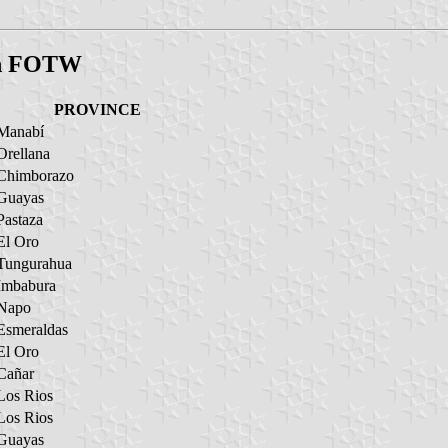
 in FOTW
PROVINCE
Manabí
Orellana
Chimborazo
Guayas
Pastaza
El Oro
Tungurahua
Imbabura
Napo
Esmeraldas
El Oro
Cañar
Los Rios
Los Rios
Guayas