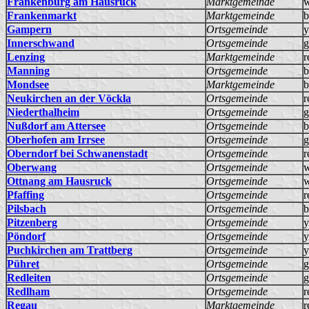
Frankenburg am Hausruck
Marktgemeinde
w
Frankenmarkt
Marktgemeinde
b
Gampern
Ortsgemeinde
y
Innerschwand
Ortsgemeinde
g
Lenzing
Marktgemeinde
r
Manning
Ortsgemeinde
b
Mondsee
Marktgemeinde
b
Neukirchen an der Vöckla
Ortsgemeinde
r
Niederthalheim
Ortsgemeinde
g
Nußdorf am Attersee
Ortsgemeinde
b
Oberhofen am Irrsee
Ortsgemeinde
g
Oberndorf bei Schwanenstadt
Ortsgemeinde
r
Oberwang
Ortsgemeinde
w
Ottnang am Hausruck
Ortsgemeinde
w
Pfaffing
Ortsgemeinde
r
Pilsbach
Ortsgemeinde
b
Pitzenberg
Ortsgemeinde
y
Pöndorf
Ortsgemeinde
y
Puchkirchen am Trattberg
Ortsgemeinde
y
Pühret
Ortsgemeinde
g
Redleiten
Ortsgemeinde
g
Redlham
Ortsgemeinde
r
Regau
Marktgemeinde
r