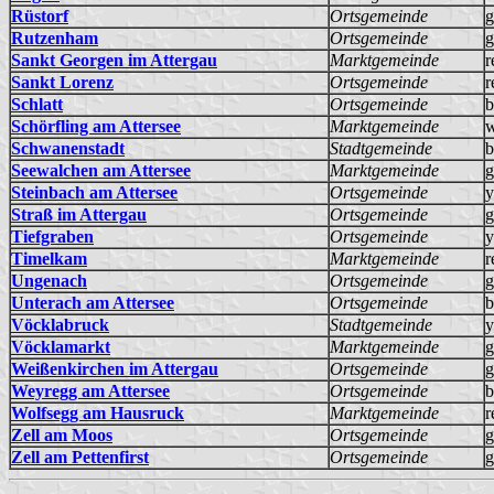
Rüstorf
Ortsgemeinde
g
Rutzenham
Ortsgemeinde
g
Sankt Georgen im Attergau
Marktgemeinde
r
Sankt Lorenz
Ortsgemeinde
r
Schlatt
Ortsgemeinde
b
Schörfling am Attersee
Marktgemeinde
w
Schwanenstadt
Stadtgemeinde
b
Seewalchen am Attersee
Marktgemeinde
g
Steinbach am Attersee
Ortsgemeinde
y
Straß im Attergau
Ortsgemeinde
g
Tiefgraben
Ortsgemeinde
y
Timelkam
Marktgemeinde
r
Ungenach
Ortsgemeinde
g
Unterach am Attersee
Ortsgemeinde
b
Vöcklabruck
Stadtgemeinde
y
Vöcklamarkt
Marktgemeinde
g
Weißenkirchen im Attergau
Ortsgemeinde
g
Weyregg am Attersee
Ortsgemeinde
b
Wolfsegg am Hausruck
Marktgemeinde
r
Zell am Moos
Ortsgemeinde
g
Zell am Pettenfirst
Ortsgemeinde
g