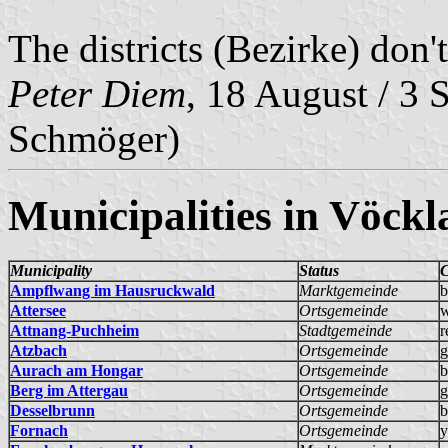
The districts (Bezirke) don'
Peter Diem
, 18 August / 3 
Schmöger)
Municipalities in Vöckl
Municipality
Status
C
Ampflwang im Hausruckwald
Marktgemeinde
b
Attersee
Ortsgemeinde
w
Attnang-Puchheim
Stadtgemeinde
r
Atzbach
Ortsgemeinde
g
Aurach am Hongar
Ortsgemeinde
b
Berg im Attergau
Ortsgemeinde
g
Desselbrunn
Ortsgemeinde
b
Fornach
Ortsgemeinde
y