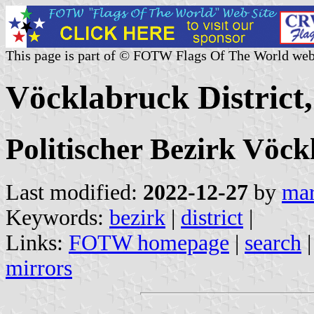
This page is part of © FOTW Flags Of The World web
Vöcklabruck District
Politischer Bezirk Vöc
Last modified:
2022-12-27
by
mar
Keywords:
bezirk
|
district
|
Links:
FOTW homepage
|
search
mirrors