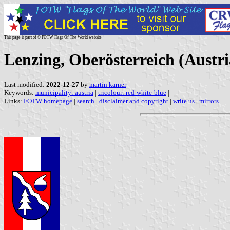
This page is part of © FOTW Flags Of The World website
Lenzing, Oberösterreich (Austri
Last modified:
2022-12-27
by
martin karner
Keywords:
municipality: austria
|
tricolour: red-white-blue
|
Links:
FOTW homepage
|
search
|
disclaimer and copyright
|
write us
|
mirrors