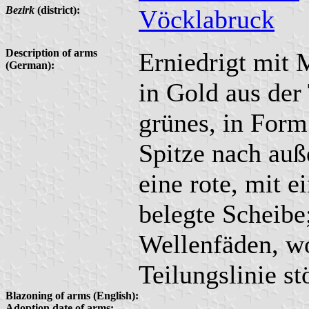
Bezirk
(district):
Vöcklabruck
Description of arms
Erniedrigt mit 
(German):
in Gold aus der
grünes, in Form
Spitze nach auß
eine rote, mit e
belegte Scheibe;
Wellenfäden, wo
Teilungslinie st
Blazoning of arms (English):
Adoption date of arms: