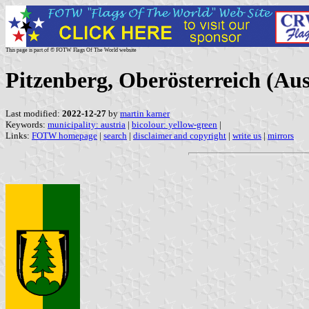
This page is part of © FOTW Flags Of The World website
Pitzenberg, Oberösterreich (Aus
Last modified:
2022-12-27
by
martin karner
Keywords:
municipality: austria
|
bicolour: yellow-green
|
Links:
FOTW homepage
|
search
|
disclaimer and copyright
|
write us
|
mirrors