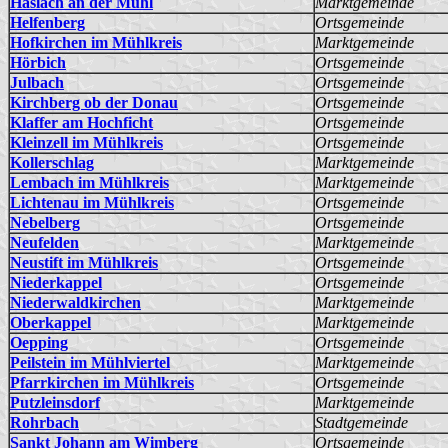
Haslach an der Mühl
Marktgemeinde
Helfenberg
Ortsgemeinde
Hofkirchen im Mühlkreis
Marktgemeinde
Hörbich
Ortsgemeinde
Julbach
Ortsgemeinde
Kirchberg ob der Donau
Ortsgemeinde
Klaffer am Hochficht
Ortsgemeinde
Kleinzell im Mühlkreis
Ortsgemeinde
Kollerschlag
Marktgemeinde
Lembach im Mühlkreis
Marktgemeinde
Lichtenau im Mühlkreis
Ortsgemeinde
Nebelberg
Ortsgemeinde
Neufelden
Marktgemeinde
Neustift im Mühlkreis
Ortsgemeinde
Niederkappel
Ortsgemeinde
Niederwaldkirchen
Marktgemeinde
Oberkappel
Marktgemeinde
Oepping
Ortsgemeinde
Peilstein im Mühlviertel
Marktgemeinde
Pfarrkirchen im Mühlkreis
Ortsgemeinde
Putzleinsdorf
Marktgemeinde
Rohrbach
Stadtgemeinde
Sankt Johann am Wimberg
Ortsgemeinde