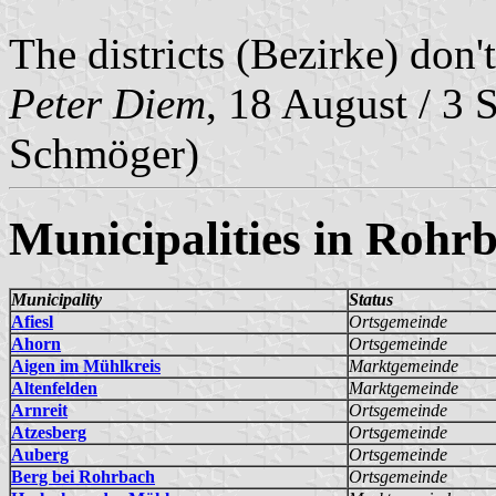
The districts (Bezirke) don'
Peter Diem
, 18 August / 3 
Schmöger)
Municipalities in Rohrb
Municipality
Status
Afiesl
Ortsgemeinde
Ahorn
Ortsgemeinde
Aigen im Mühlkreis
Marktgemeinde
Altenfelden
Marktgemeinde
Arnreit
Ortsgemeinde
Atzesberg
Ortsgemeinde
Auberg
Ortsgemeinde
Berg bei Rohrbach
Ortsgemeinde