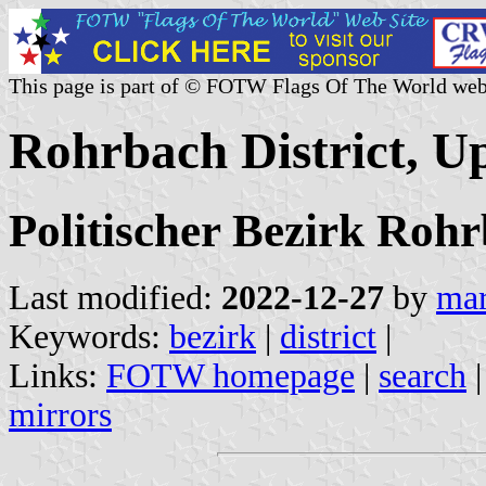
This page is part of © FOTW Flags Of The World web
Rohrbach District, U
Politischer Bezirk Roh
Last modified:
2022-12-27
by
mar
Keywords:
bezirk
|
district
|
Links:
FOTW homepage
|
search
mirrors