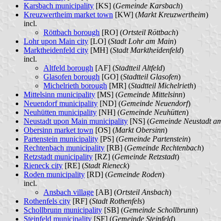
Karsbach municipality
[KS] (
Gemeinde Karsbach
)
Kreuzwertheim market town
[KW] (
Markt Kreuzwertheim
)
incl.
Röttbach borough
[RO] (
Ortsteil Röttbach
)
Lohr upon Main city
[LO] (
Stadt Lohr am Main
)
Marktheidenfeld city
[MH] (
Stadt Marktheidenfeld
)
incl.
Altfeld borough
[AF] (
Stadtteil Altfeld
)
Glasofen borough
[GO] (
Stadtteil Glasofen
)
Michelrieth borough
[MR] (
Stadtteil Michelrieth
)
Mittelsinn municipality
[MS] (
Gemeinde Mittelsinn
)
Neuendorf municipality
[ND] (
Gemeinde Neuendorf
)
Neuhütten municipality
[NH] (
Gemeinde Neuhütten
)
Neustadt upon Main municipality
[NS] (
Gemeinde Neustadt a
Obersinn market town
[OS] (
Markt Obersinn
)
Partenstein municipality
[PS] (
Gemeinde Partenstein
)
Rechtenbach municipality
[RB] (
Gemeinde Rechtenbach
)
Retzstadt municipality
[RZ] (
Gemeinde Retzstadt
)
Rieneck city
[RE] (
Stadt Rieneck
)
Roden municipality
[RD] (
Gemeinde Roden
)
incl.
Ansbach village
[AB] (
Ortsteil Ansbach
)
Rothenfels city
[RF] (
Stadt Rothenfels
)
Schollbrunn municipality
[SB] (
Gemeinde Schollbrunn
)
Steinfeld municipality
[SF] (
Gemeinde Steinfeld
)