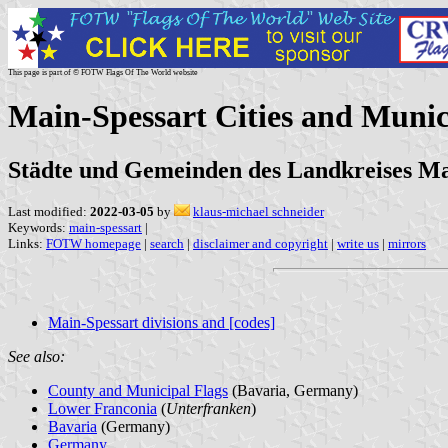
This page is part of © FOTW Flags Of The World website
Main-Spessart Cities and Munic
Städte und Gemeinden des Landkreises Ma
Last modified:
2022-03-05
by
klaus-michael schneider
Keywords:
main-spessart
|
Links:
FOTW homepage
|
search
|
disclaimer and copyright
|
write us
|
mirrors
Main-Spessart divisions and [codes]
See also:
County and Municipal Flags
(Bavaria, Germany)
Lower Franconia
(
Unterfranken
)
Bavaria
(Germany)
Germany