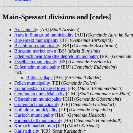
Main-Spessart divisions and [codes]
Arnstein city
[AS] (
Stadt Arnstein
)
Aura in Sinngrund municipality
[AU] (
Gemeinde Aura im Sin
Birkenfeld municipality
[BF] (
Gemeinde Birkenfeld
)
Bischbrunn municipality
[BB] (
Gemeinde Bischbrunn
)
Burgsinn market town
[BS] (
Markt Burgsinn
)
Erlenbach near Marktheidenfeld municipality
[ER] (
Gemeinde E
Esselbach municipality
[ES] (
Gemeinde Esselbach
)
Eußenheim municipality
[EU] (
Gemeinde Eußenheim
)
incl.
Bühler village
[BH] (
Ortsteilteil Bühler
)
Fellen municipality
[FE] (
Gemeinde Fellen
)
Frammersbach market town
[FR] (
Markt Frammersbach
)
Gemünden upon Main city
[GM] (
Stadt Gemünden am Main
)
Gössenheim municipality
[GH] (
Gemeinde Gössenheim
)
Gräfendorf municipality
[GF] (
Gemeinde Gräfendorf
)
Hafenlohr municipality
[HF] (
Gemeinde Hafenlohr
)
Hasloch municipality
[HA] (
Gemeinde Hasloch
)
Himmelstadt municipality
[HS] (
Gemeinde Himmelstadt
)
Karbach market town
[KB] (
Markt Karbach
)
Karlstadt city
[KR] (
Stadt Karlstadt
) *