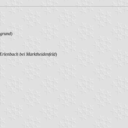
ngrund
)
rlenbach bei Marktheidenfeld
)