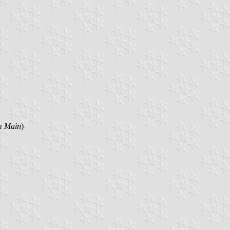
m Main
)