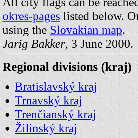
All city flags can be reach
okres-pages
listed below. On
using the
Slovakian map
.
Jarig Bakker
, 3 June 2000.
Regional divisions (kraj)
Bratislavský kraj
Trnavský kraj
Trenčianský kraj
Žilinský kraj