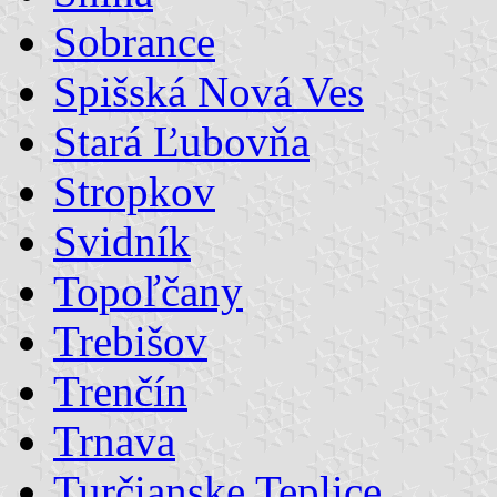
Sobrance
Spišská Nová Ves
Stará Ľubovňa
Stropkov
Svidník
Topoľčany
Trebišov
Trenčín
Trnava
Turčianske Teplice