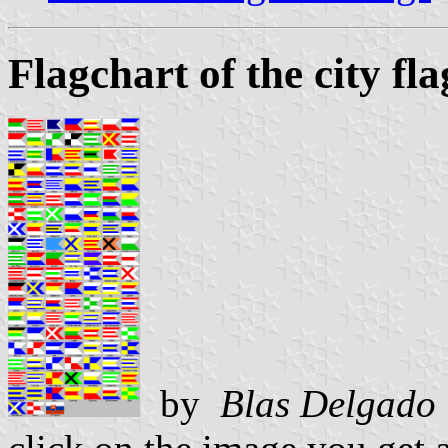
Flagchart of the city fla
by
Blas Delgado 