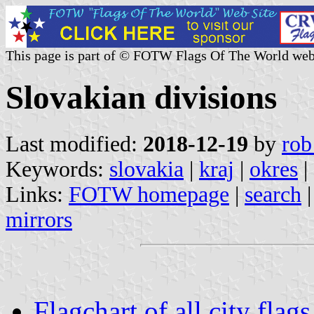
This page is part of © FOTW Flags Of The World web
Slovakian divisions
Last modified:
2018-12-19
by
rob
Keywords:
slovakia
|
kraj
|
okres
|
Links:
FOTW homepage
|
search
mirrors
Flagchart of all city flags