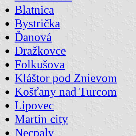
Blatnica
Bystrička
Ďanová
Dražkovce
Folkušova
Kláštor pod Znievom
Košťany nad Turcom
Lipovec
Martin city
Necpaly