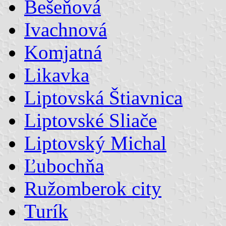
Bešeňová
Ivachnová
Komjatná
Likavka
Liptovská Štiavnica
Liptovské Sliače
Liptovský Michal
Ľubochňa
Ružomberok city
Turík