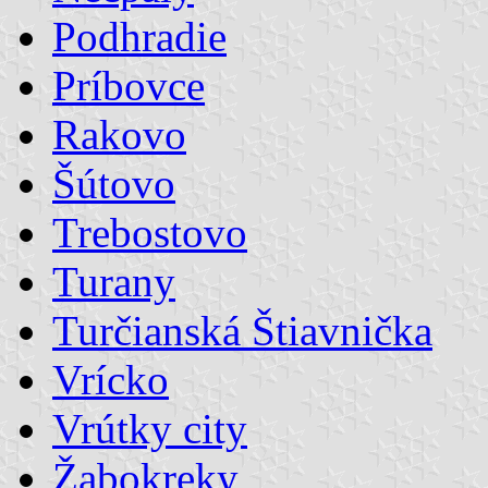
Podhradie
Príbovce
Rakovo
Šútovo
Trebostovo
Turany
Turčianská Štiavnička
Vrícko
Vrútky city
Žabokreky