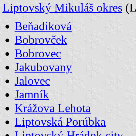
Liptovský Mikuláš okres
(
Beňadiková
Bobrovček
Bobrovec
Jakubovany
Jalovec
Jamník
Krážova Lehota
Liptovská Porúbka
Liptovský Hrádok city