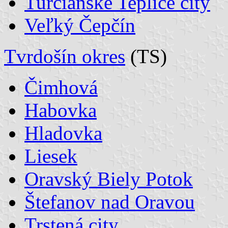
Turčianske Teplice city
Veľký Čepčín
Tvrdošín okres
(TS)
Čimhová
Habovka
Hladovka
Liesek
Oravský Biely Potok
Štefanov nad Oravou
Trstená city