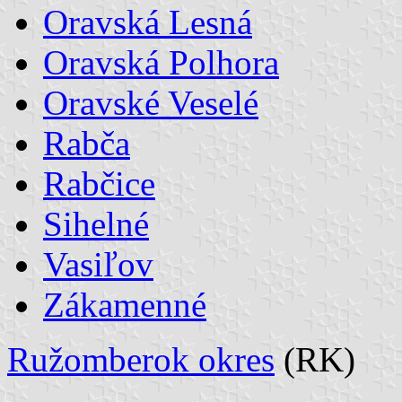
Oravská Lesná
Oravská Polhora
Oravské Veselé
Rabča
Rabčice
Sihelné
Vasiľov
Zákamenné
Ružomberok okres
(RK)