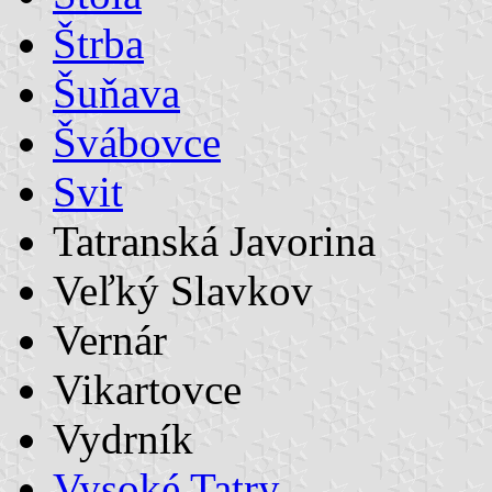
Štrba
Šuňava
Švábovce
Svit
Tatranská Javorina
Veľký Slavkov
Vernár
Vikartovce
Vydrník
Vysoké Tatry