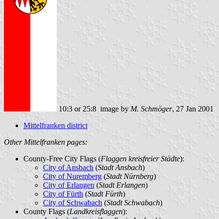
10:3 or 25:8 image by
M. Schmöger
, 27 Jan 2001
Mittelfranken district
Other Mittelfranken pages:
County-Free City Flags (
Flaggen kreisfreier Städte
):
City of Ansbach
(
Stadt Ansbach
)
City of Nuremberg
(
Stadt Nürnberg
)
City of Erlangen
(
Stadt Erlangen
)
City of Fürth
(
Stadt Fürth
)
City of Schwabach
(
Stadt Schwabach
)
County Flags (
Landkreisflaggen
):