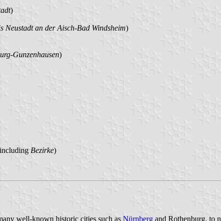
tadt
)
is Neustadt an der Aisch-Bad Windsheim
)
burg-Gunzenhausen
)
 including
Bezirke
)
 many well-known historic cities such as
Nürnberg
and Rothenburg, to n