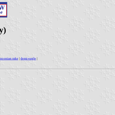
y)
anconian rake
|
demi-eagle
|