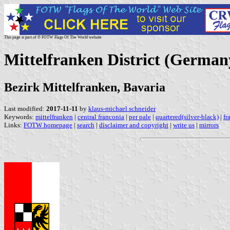
This page is part of © FOTW Flags Of The World website
Mittelfranken District (German
Bezirk Mittelfranken, Bavaria
Last modified:
2017-11-11
by
klaus-michael schneider
Keywords:
mittelfranken
|
central franconia
|
per pale
|
quartered(silver-black)
|
fr
Links:
FOTW homepage
|
search
|
disclaimer and copyright
|
write us
|
mirrors