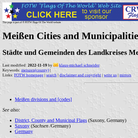
This page is part of © FOTW Flags Of The World website
Meißen Cities and Municipaliti
Städte und Gemeinden des Landkreises Me
Last modified:
2022-11-19
by
klaus-michael schneider
Keywords:
meiszen(county)
|
Links:
FOTW homepage
|
search
|
disclaimer and copyright
|
write us
|
mirrors
Meißen divisions and [codes]
See also:
District, County and Municipal Flags
(Saxony, Germany)
Saxony
(
Sachsen
/Germany)
Germany