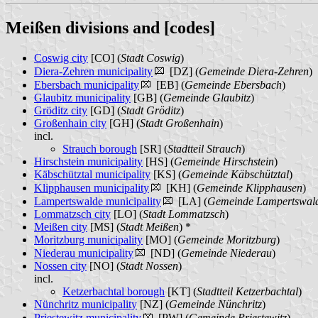
Meißen divisions and [codes]
Coswig city
[CO] (
Stadt Coswig
)
Diera-Zehren municipality
[DZ] (
Gemeinde Diera-Zehren
)
Ebersbach municipality
[EB] (
Gemeinde Ebersbach
)
Glaubitz municipality
[GB] (
Gemeinde Glaubitz
)
Gröditz city
[GD] (
Stadt Gröditz
)
Großenhain city
[GH] (
Stadt Großenhain
)
incl.
Strauch borough
[SR] (
Stadtteil Strauch
)
Hirschstein municipality
[HS] (
Gemeinde Hirschstein
)
Käbschütztal municipality
[KS] (
Gemeinde Käbschütztal
)
Klipphausen municipality
[KH] (
Gemeinde Klipphausen
)
Lampertswalde municipality
[LA] (
Gemeinde Lampertswal
Lommatzsch city
[LO] (
Stadt Lommatzsch
)
Meißen city
[MS] (
Stadt Meißen
) *
Moritzburg municipality
[MO] (
Gemeinde Moritzburg
)
Niederau municipality
[ND] (
Gemeinde Niederau
)
Nossen city
[NO] (
Stadt Nossen
)
incl.
Ketzerbachtal borough
[KT] (
Stadtteil Ketzerbachtal
)
Nünchritz municipality
[NZ] (
Gemeinde Nünchritz
)
Priestewitz municipality
[PW] (
Gemeinde Priestewitz
)