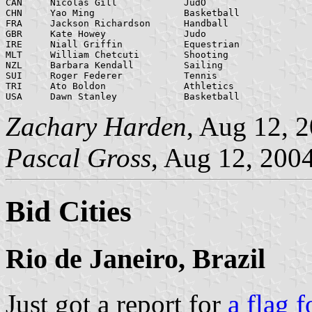
CAN	Nicolas Gill		JudO

CHN	Yao Ming		Basketball

FRA	Jackson Richardson	Handball

GBR	Kate Howey		Judo

IRE	Niall Griffin		Equestrian

MLT	William Chetcuti	Shooting

NZL	Barbara Kendall		Sailing

SUI	Roger Federer		Tennis

TRI	Ato Boldon		Athletics

USA	Dawn Stanley		Basketball
Zachary Harden
, Aug 12, 
Pascal Gross
, Aug 12, 2004
Bid Cities
Rio de Janeiro, Brazil
Just got a report for
a flag f