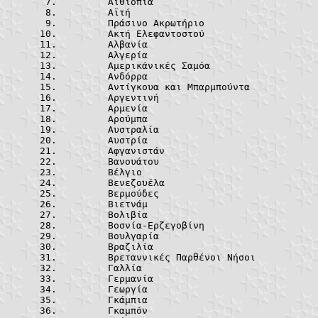
	Αιθιοπία	
	Αϊτή			
	Πράσινο Ακρωτ
	Ακτή Ελεφαντο
	Αλβανία		
	Αλγερία		
	Αμερικάνικές 
	Ανδόρρα		
	Αντίγκουα και 
	Αργεντινή
	Αρμενία		
	Αρούμπα		
	Αυστραλία
	Αυστρία		
	Αφγανιστάν
	Βανουάτου
	Βέλγιο		
	Βενεζουέλα
	Βερμούδες
	Βιετνάμ		
	Βολιβία		
	Βοσνία-Ερζεγο
	Βουλγαρία
	Βραζιλία	
	Βρεταννικές Πα
	Γαλλία		
	Γερμανία	
	Γεωργία		
	Γκάμπια		
	Γκαμπόν		