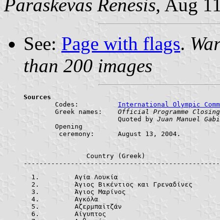
Paraskevas Renesis
, Aug 11
See:
Page with flags
.
War
than 200 images
Sources

	Codes:		
International Olympic Comm
	Greek names:	
Official Programme Closing
			Quoted by 
Juan Manuel Gabi
	Opening

	 ceremony:	August 13, 2004.

		Country (Greek)					Country (English)			     ABR.	

	Αγία Λουκί
	Άγιος Βικέντ
	Άγιος Μαρίνο
	Αγκόλα		
	Αζερμπαϊτζά
	Αίγυπτος	