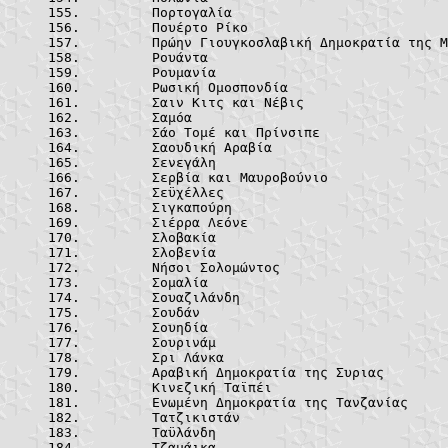
	Πορτογαλία
	Πουέρτο Ρίκ
	Ρουάντα		
	Ρουμανία	
	Ρωσική Ομοσπο
	Σαιν Κιτς και
	Σαμόα		
	Σάο Τομέ και Π
	Σαουδική Αραβ
	Σενεγάλη	
	Σερβία και Μαυ
	Σεϋχέλλες
	Σιγκαπούρη
	Σιέρρα Λεόν
	Σλοβακία	
	Σλοβενία	
	Νήσοι Σολομώ
	Σομαλία		
	Σουαζιλάνδ
	Σουδάν		
	Σουηδία		
	Σουρινάμ	
	Σρι Λάνκα
	Αραβική Δημο
	Κινεζική Ταϊπ
	Ενωμένη Δ
	Τατζικιστά
	Ταϋλάνδη	
	Τζαμάικα	