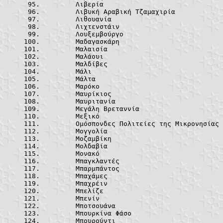
	Λιβερία		
	Λιβυκή Αραβική
	Λιθουανία
	Λιχτενστάι
	Λουξεμβούργ
	Μαδαγασκάρ
	Μαλαισία	
	Μαλάουι		
	Μαλδίβες	
	Μάλι			
	Μάλτα		
	Μαρόκο		
	Μαυρίκιος
	Μαυριτανία
	Μεγάλη Βρετα
	Μεξικό		
	Ομ
	Μογγολία	
	Μοζαμβίκη
	Μολδαβία	
	Μονακό		
	Μπαγκλαντέ
	Μπαρμπάντο
	Μπαχάμες	
	Μπαχρέιν	
	Μπελίζε		
	Μπενίν		
	Μποτσουάνα
	Μπουρκίνα Φά
	Μπουρούντι