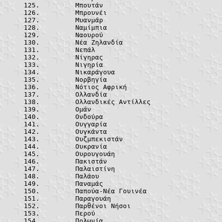
	Μπουτάν		
	Μπρουνέι	
	Μυανμάρ		
	Ναμίμπια	
	Ναουρού		
	Νέα Ζηλανδί
	Νεπάλ		
	Νίγηρας		
	Νιγηρία		
	Νικαράγουα
	Νορβηγία	
	Νότιος Αφρικ
	Ολλανδία	
	Ολλανδικές Αν
	Ομάν			
	Ονδούρα		
	Ουγγαρία	
	Ουγκάντα	
	Ουζμπεκιστά
	Ουκρανία	
	Ουρουγουάη
	Πακιστάν	
	Παλαιστίνη
	Παλάου		
	Παναμάς		
	Παπούα-Νέα Γο
	Παραγουάη
	Παρθένοι Νήσ
	Περού		
	Πολωνία		