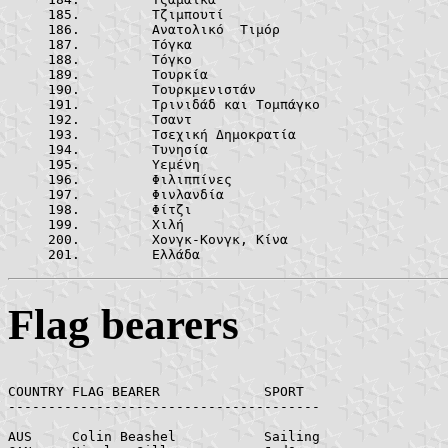
	Τζιμπουτί
	Ανατολικό  Τ
	Τόγκα		
	Τόγκο		
	Τουρκία		
	Τουρκμενιστά
	Τρινιδάδ και Τ
	Τσαντ		
	Τσεχική Δημοκ
	Τυνησία		
	Υεμένη		
	Φιλιππίνες
	Φινλανδία
	Φίτζι		
	Χιλή			
	Χονγκ-Κονγκ, 
	Ελλάδα		
Flag bearers
COUNTRY	FLAG BEARER		SPORT

---------------------------------------

AUS	Colin Beashel		Sailing
