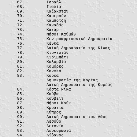
	Ισραήλ		
	Ιταλία		
	Καζακστάν
	Καμερούν	
	Καμπότζη	
	Καναδάς		
	Κατάρ		
	Νήσοι Καϋμά
	Κεντροαφρικαν
	Κένυα		
	Λαϊκή Δημοκρατ
	Κιργιστάν
	Κιριμπάτι
	Κολομβία	
	Κομόρες		
	Κονγκό		
	Κορέα						Korea

	Δημοκρατία της Κορέα
	Λαϊκή Δημοκρατία της Κ
	Κόστα Ρίκα
	Κούβα		
	Κουβέιτ		
	Νήσοι Κούκ
	Κροατία		
	Κύπρος		
	Λαϊκή Δημοκρατ
	Λεσόθο		
	Λετονία		
	Λευκορωσία
	Λίβανος		