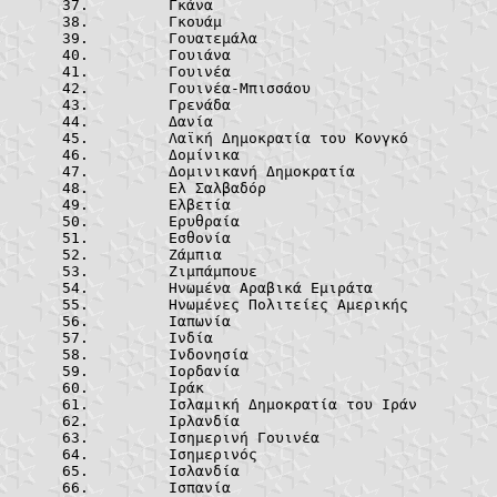
	Γκάνα		
	Γκουάμ		
	Γουατεμάλα
	Γουιάνα		
	Γουινέα		
	Γουινέα-Μπισ
	Γρενάδα		
	Δανία		
	Λαϊκή Δημοκρα
	Δομίνικα	
	Δομινικανή Δημ
	Ελ Σαλβαδό
	Ελβετία		
	Ερυθραία	
	Εσθονία		
	Ζάμπια		
	Ζιμπάμπουε
	Ηνωμένα Αραβικ
	Ηνωμένες Πολι
	Ιαπωνία		
	Ινδία		
	Ινδονησία
	Ιορδανία	
	Ιράκ			
	Ισλαμική Δημο
	Ιρλανδία	
	Ισημερινή Γου
	Ισημερινός
	Ισλανδία	
	Ισπανία		