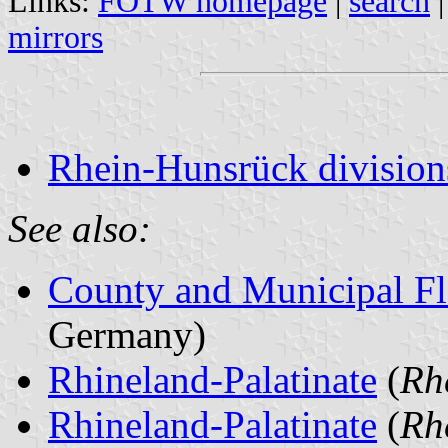
Links:
FOTW homepage
|
search
mirrors
Rhein-Hunsrück division
See also:
County and Municipal Fl
Germany)
Rhineland-Palatinate
(
Rh
Rhineland-Palatinate
(
Rh