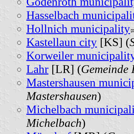
Gödenroth municipali
Hasselbach municipali
Hollnich municipality
Kastellaun city
[KS] (
Korweiler municipalit
Lahr
[LR] (
Gemeinde 
Mastershausen municip
Mastershausen
)
Michelbach municipali
Michelbach
)