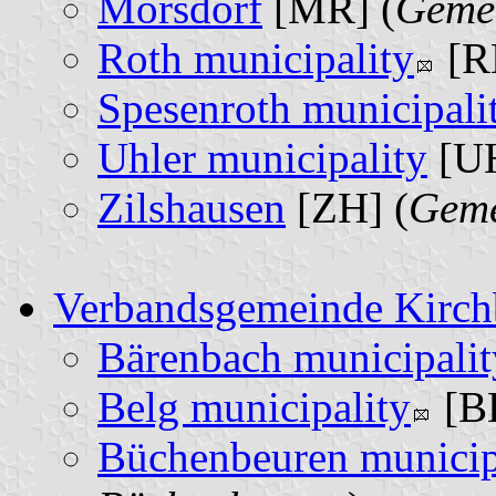
Mörsdorf
[MR] (
Geme
Roth municipality
[R
Spesenroth municipali
Uhler municipality
[UH
Zilshausen
[ZH] (
Geme
Verbandsgemeinde Kirch
Bärenbach municipalit
Belg municipality
[BE
Büchenbeuren municip