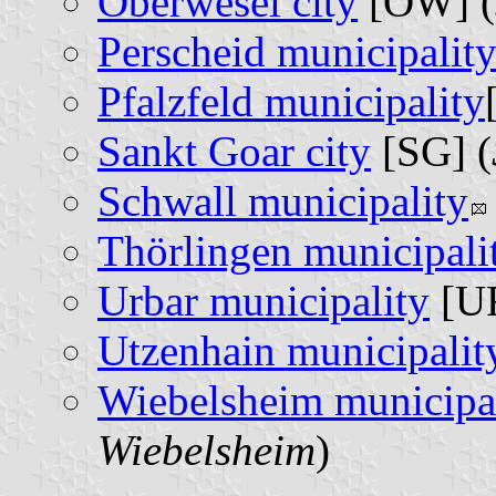
Oberwesel city
[OW] (
Perscheid municipalit
Pfalzfeld municipality
Sankt Goar city
[SG] (
Schwall municipality
Thörlingen municipali
Urbar municipality
[UR
Utzenhain municipalit
Wiebelsheim municipa
Wiebelsheim
)