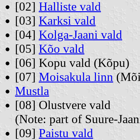
[02]
Halliste vald
[03]
Karksi vald
[04]
Kolga-Jaani vald
[05]
Kõo vald
[06] Kopu vald (Kõpu)
[07]
Moisakula linn
(Mõi
Mustla
[08] Olustvere vald
(Note: part of Suure-Jaa
[09]
Paistu vald