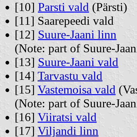
[10]
Parsti vald
(Pärsti)
[11] Saarepeedi vald
[12]
Suure-Jaani linn
(Note: part of Suure-Jaa
[13]
Suure-Jaani vald
[14]
Tarvastu vald
[15]
Vastemoisa vald
(Va
(Note: part of Suure-Jaa
[16]
Viiratsi vald
[17]
Viljandi linn