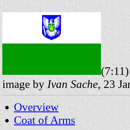
(7:11)
image by
Ivan Sache
, 23 J
Overview
Coat of Arms