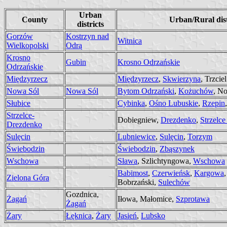
Urban
County
Urban/Rural dist
districts
Gorzów
Kostrzyn nad
Witnica
Wielkopolski
Odrą
Krosno
Gubin
Krosno Odrzańskie
Odrzańskie
Międzyrzecz
Międzyrzecz
,
Skwierzyna
, Trzciel
Nowa Sól
Nowa Sól
Bytom Odrzański
,
Kożuchów
, N
Słubice
Cybinka
,
Ośno Lubuskie
,
Rzepin
Strzelce-
Dobiegniew,
Drezdenko
,
Strzelce
Drezdenko
Sulęcin
Lubniewice
,
Sulęcin
,
Torzym
Świebodzin
Świebodzin
,
Zbąszynek
Wschowa
Sława
, Szlichtyngowa,
Wschowa
Babimost
,
Czerwieńsk
,
Kargowa
Zielona Góra
Bobrzański,
Sulechów
Gozdnica,
Żagań
Iłowa, Małomice,
Szprotawa
Żagań
Żary
Łęknica
,
Żary
Jasień
,
Lubsko