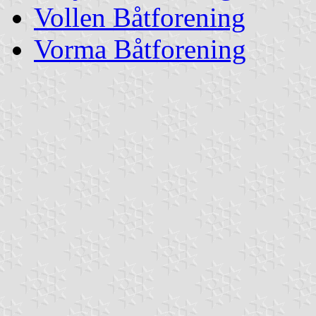
Vollen Båtforening
Vorma Båtforening