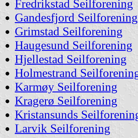
Fredrikstad Seilforening
Gandesfjord Seilforening
Grimstad Seilforening
Haugesund Seilforening
Hjellestad Seilforening
Holmestrand Seilforenin
Karmøy Seilforening
Kragerø Seilforening
Kristansunds Seilforenin
Larvik Seilforening