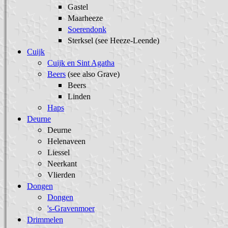
Gastel
Maarheeze
Soerendonk
Sterksel (see Heeze-Leende)
Cuijk
Cuijk en Sint Agatha
Beers
(see also Grave)
Beers
Linden
Haps
Deurne
Deurne
Helenaveen
Liessel
Neerkant
Vlierden
Dongen
Dongen
's-Gravenmoer
Drimmelen