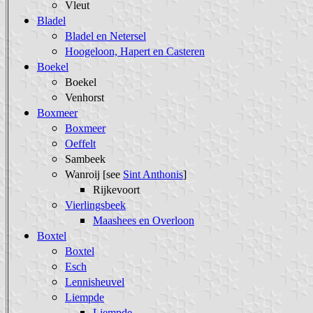
Vleut
Bladel
Bladel en Netersel
Hoogeloon, Hapert en Casteren
Boekel
Boekel
Venhorst
Boxmeer
Boxmeer
Oeffelt
Sambeek
Wanroij [see
Sint Anthonis
]
Rijkevoort
Vierlingsbeek
Maashees en Overloon
Boxtel
Boxtel
Esch
Lennisheuvel
Liempde
Liempde