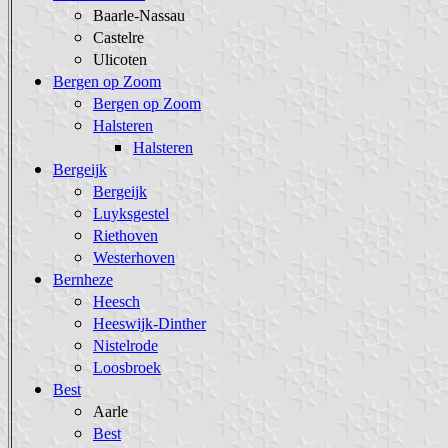
Baarle-Nassau
Castelre
Ulicoten
Bergen op Zoom
Bergen op Zoom
Halsteren
Halsteren
Bergeijk
Bergeijk
Luyksgestel
Riethoven
Westerhoven
Bernheze
Heesch
Heeswijk-Dinther
Nistelrode
Loosbroek
Best
Aarle
Best