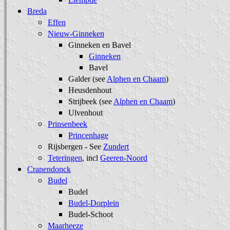
Breda
Effen
Nieuw-Ginneken
Ginneken en Bavel
Ginneken
Bavel
Galder (see
Alphen en Chaam
)
Heusdenhout
Strijbeek (see
Alphen en Chaam
)
Ulvenhout
Prinsenbeek
Princenhage
Rijsbergen - See
Zundert
Teteringen
, incl
Geeren-Noord
Cranendonck
Budel
Budel
Budel-Dorplein
Budel-Schoot
Maarheeze