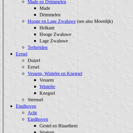
Made en Drimmelen
Made
Drimmelen
Hooge en Lage Zwaluwe
(see also Moerdijk)
Helkant
Hooge Zwaluwe
Lage Zwaluwe
Terheijden
Eersel
Duizel
Eersel
Vessem, Wintelre en Knegsel
Vessem
Wintelre
Knegsel
Steensel
Eindhoven
Acht
Eindhoven
Gestel en Blaarthem
Stratum