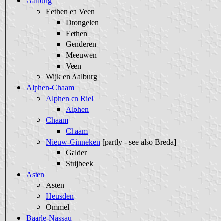
Aalburg
Eethen en Veen
Drongelen
Eethen
Genderen
Meeuwen
Veen
Wijk en Aalburg
Alphen-Chaam
Alphen en Riel
Alphen
Chaam
Chaam
Nieuw-Ginneken
[partly - see also Breda]
Galder
Strijbeek
Asten
Asten
Heusden
Ommel
Baarle-Nassau