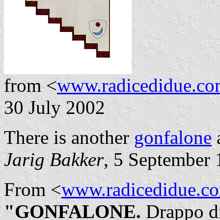
from <
www.radicedidue.c
30 July 2002
There is another
gonfalone
Jarig Bakker
, 5 September
From <
www.radicedidue.c
"GONFALONE.
Drappo di