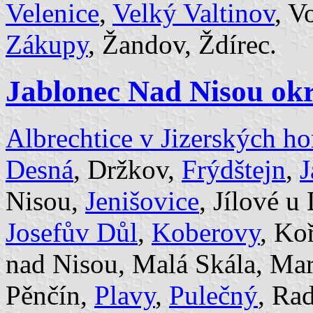
Velenice
,
Velký Valtinov
, V
Zákupy
, Žandov, Ždírec.
Jablonec Nad Nisou okr
Albrechtice v Jizerských ho
Desná
, Držkov,
Frýdštejn
,
J
Nisou,
Jenišovice
, Jílové u
Josefův Důl
,
Koberovy
, Ko
nad Nisou, Malá Skála, Mar
Pěnčín,
Plavy
,
Pulečný
, Ra