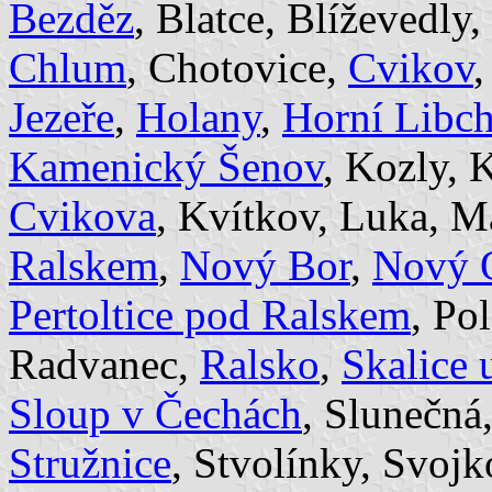
Bezděz
, Blatce, Blíževedly,
Chlum
, Chotovice,
Cvikov
Jezeře
,
Holany
,
Horní Libc
Kamenický Šenov
, Kozly,
Cvikova
, Kvítkov, Luka, M
Ralskem
,
Nový Bor
,
Nový 
Pertoltice pod Ralskem
, Po
Radvanec,
Ralsko
,
Skalice 
Sloup v Čechách
, Slunečná
Stružnice
, Stvolínky, Svojk