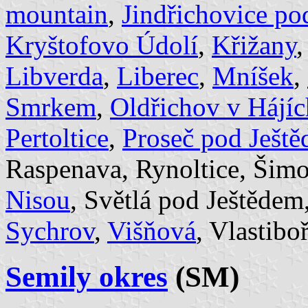
mountain
,
Jindřichovice p
Kryštofovo Údolí
,
Křižany
,
Libverda
,
Liberec
,
Mníšek
,
Smrkem
,
Oldřichov v Hájíc
Pertoltice
,
Proseč pod Ješt
Raspenava, Rynoltice, Šimo
Nisou
, Světlá pod Ještědem
Sychrov
,
Višňová
, Vlastibo
Semily okres
(SM)