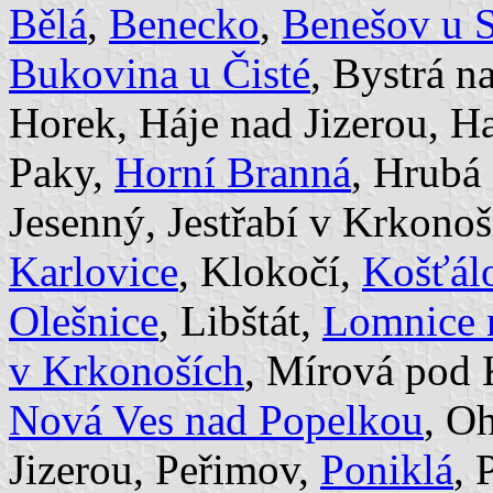
Bělá
,
Benecko
,
Benešov u 
Bukovina u Čisté
, Bystrá n
Horek, Háje nad Jizerou, H
Paky,
Horní Branná
, Hrubá 
Jesenný, Jestřabí v Krkono
Karlovice
, Klokočí,
Košťál
Olešnice
, Libštát,
Lomnice 
v Krkonoších
, Mírová pod
Nová Ves nad Popelkou
, O
Jizerou, Peřimov,
Poniklá
, 