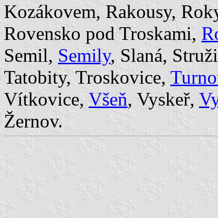
Kozákovem, Rakousy, Rokyt
Rovensko pod Troskami,
Ro
Semil,
Semily
, Slaná, Struž
Tatobity, Troskovice,
Turno
Vítkovice,
Všeň
, Vyskeř,
Vy
Žernov.