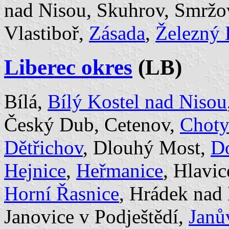
nad Nisou, Skuhrov, Smrž
Vlastiboř,
Zásada
,
Železný 
Liberec okres
(LB)
Bílá,
Bílý Kostel nad Nisou
Český Dub, Cetenov,
Choty
Dětřichov
, Dlouhý Most,
Do
Hejnice
,
Heřmanice
, Hlavi
Horní Řasnice
, Hrádek nad
Janovice v Podještědí,
Janů