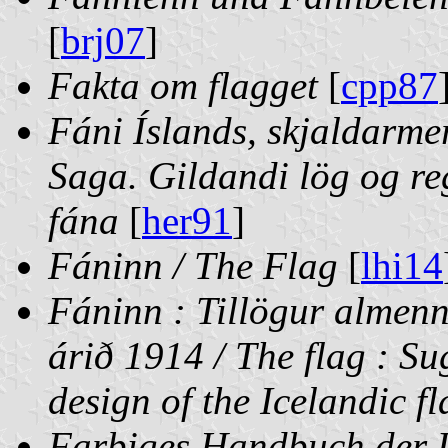
[
brj07
]
Fakta om flagget
[
cpp87
Fáni Íslands, skjaldarme
Saga. Gildandi lög og re
fána
[
her91
]
Fáninn / The Flag
[
lhi14
Fáninn : Tillögur almen
árið 1914 / The flag : Su
design of the Icelandic f
Farbiges Handbuch der 