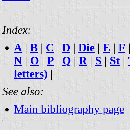
Index:
A
|
B
|
C
|
D
|
Die
|
E
|
F
N
|
O
|
P
|
Q
|
R
|
S
|
St
|
letters)
|
See also:
Main bibliography page