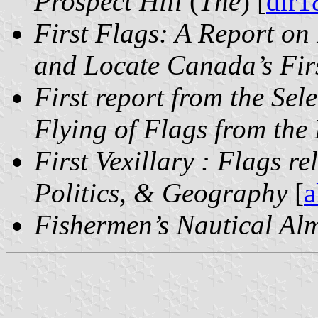
Prospect Hill
(
The
) [
dlr1
First Flags: A Report on
and Locate Canada’s Fir
First report from the Sel
Flying of Flags from the
First Vexillary : Flags re
Politics, & Geography
[
a
Fishermen’s Nautical Al