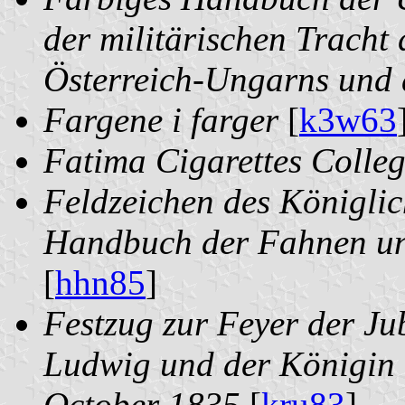
der militärischen Tracht 
Österreich-Ungarns und 
Fargene i farger
[
k3w63
Fatima Cigarettes Colle
Feldzeichen des Königli
Handbuch der Fahnen un
[
hhn85
]
Festzug zur Feyer der Ju
Ludwig und der Königin
October 1835
[
kru83
]