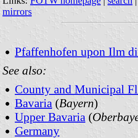
Links:
FOTW homepage
|
search
mirrors
Pfaffenhofen upon Ilm di
See also:
County and Municipal Fl
Bavaria
(
Bayern
)
Upper Bavaria
(
Oberbay
Germany