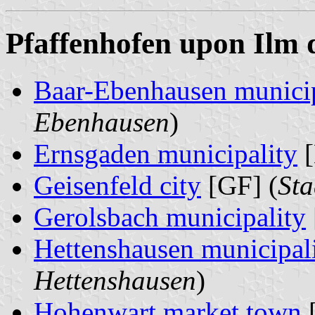
Pfaffenhofen upon Ilm d
Baar-Ebenhausen municip
Ebenhausen
)
Ernsgaden municipality
[
Geisenfeld city
[GF] (
Sta
Gerolsbach municipality
Hettenshausen municipal
Hettenshausen
)
Hohenwart market town