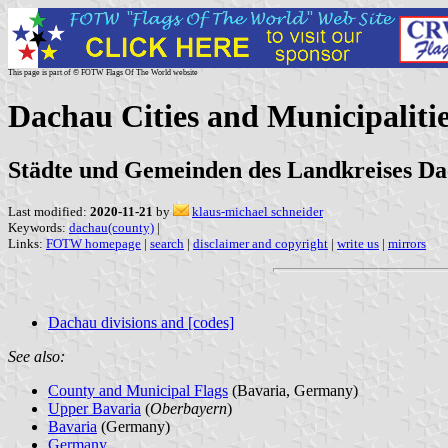
This page is part of © FOTW Flags Of The World website
Dachau Cities and Municipaliti
Städte und Gemeinden des Landkreises Da
Last modified:
2020-11-21
by
klaus-michael schneider
Keywords:
dachau(county)
|
Links:
FOTW homepage
|
search
|
disclaimer and copyright
|
write us
|
mirrors
Dachau divisions and [codes]
See also:
County and Municipal Flags
(Bavaria, Germany)
Upper Bavaria
(
Oberbayern
)
Bavaria
(Germany)
Germany