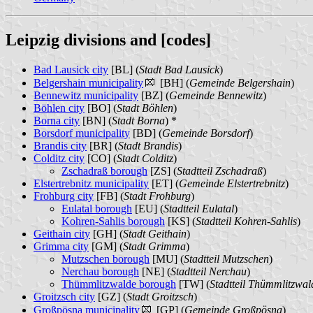
Leipzig divisions and [codes]
Bad Lausick city
[BL] (
Stadt Bad Lausick
)
Belgershain municipality
[BH] (
Gemeinde Belgershain
)
Bennewitz municipality
[BZ] (
Gemeinde Bennewitz
)
Böhlen city
[BO] (
Stadt Böhlen
)
Borna city
[BN] (
Stadt Borna
) *
Borsdorf municipality
[BD] (
Gemeinde Borsdorf
)
Brandis city
[BR] (
Stadt Brandis
)
Colditz city
[CO] (
Stadt Colditz
)
Zschadraß borough
[ZS] (
Stadtteil Zschadraß
)
Elstertrebnitz municipality
[ET] (
Gemeinde Elstertrebnitz
)
Frohburg city
[FB] (
Stadt Frohburg
)
Eulatal borough
[EU] (
Stadtteil Eulatal
)
Kohren-Sahlis borough
[KS] (
Stadtteil Kohren-Sahlis
)
Geithain city
[GH] (
Stadt Geithain
)
Grimma city
[GM] (
Stadt Grimma
)
Mutzschen borough
[MU] (
Stadtteil Mutzschen
)
Nerchau borough
[NE] (
Stadtteil Nerchau
)
Thümmlitzwalde borough
[TW] (
Stadtteil Thümmlitzwal
Groitzsch city
[GZ] (
Stadt Groitzsch
)
Großpösna municipality
[GP] (
Gemeinde Großpösna
)