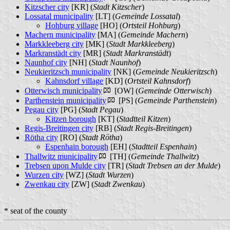
Kitzscher city
[KR] (
Stadt Kitzscher
)
Lossatal municipality
[LT] (
Gemeinde Lossatal
)
Hohburg village
[HO] (
Ortsteil Hohburg
)
Machern municipality
[MA] (
Gemeinde Machern
)
Markkleeberg city
[MK] (
Stadt Markkleeberg
)
Markranstädt city
[MR] (
Stadt Markranstädt
)
Naunhof city
[NH] (
Stadt Naunhof
)
Neukieritzsch municipality
[NK] (
Gemeinde Neukieritzsch
)
Kahnsdorf village
[KD] (
Ortsteil Kahnsdorf
)
Otterwisch municipality
[OW] (
Gemeinde Otterwisch
)
Parthenstein municipality
[PS] (
Gemeinde Parthenstein
)
Pegau city
[PG] (
Stadt Pegau
)
Kitzen borough
[KT] (
Stadtteil Kitzen
)
Regis-Breitingen city
[RB] (
Stadt Regis-Breitingen
)
Rötha city
[RO] (
Stadt Rötha
)
Espenhain borough
[EH] (
Stadtteil Espenhain
)
Thallwitz municipality
[TH] (
Gemeinde Thallwitz
)
Trebsen upon Mulde city
[TR] (
Stadt Trebsen an der Mulde
)
Wurzen city
[WZ] (
Stadt Wurzen
)
Zwenkau city
[ZW] (
Stadt Zwenkau
)
* seat of the county