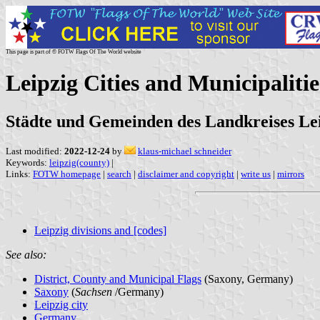
This page is part of © FOTW Flags Of The World website
Leipzig Cities and Municipalit
Städte und Gemeinden des Landkreises Lei
Last modified:
2022-12-24
by
klaus-michael schneider
Keywords:
leipzig(county)
|
Links:
FOTW homepage
|
search
|
disclaimer and copyright
|
write us
|
mirrors
Leipzig divisions and [codes]
See also:
District, County and Municipal Flags
(Saxony, Germany)
Saxony
(
Sachsen
/Germany)
Leipzig city
Germany