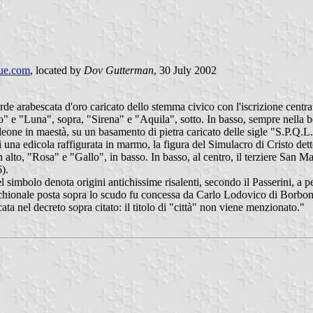
ue.com
, located by
Dov Gutterman
, 30 July 2002
de arabescata d'oro caricato dello stemma civico con l'iscrizione centrat
" e "Luna", sopra, "Sirena" e "Aquila", sotto. In basso, sempre nella b
leone in maestà, su un basamento di pietra caricato delle sigle "S.P.Q.L.
 di una edicola raffigurata in marmo, la figura del Simulacro di Cristo det
alto, "Rosa" e "Gallo", in basso. In basso, al centro, il terziere San Ma
).
 simbolo denota origini antichissime risalenti, secondo il Passerini, a 
marchionale posta sopra lo scudo fu concessa da Carlo Lodovico di Borbo
ta nel decreto sopra citato: il titolo di "città" non viene menzionato."