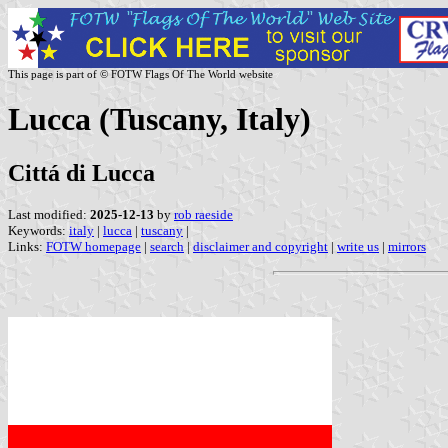
This page is part of © FOTW Flags Of The World website
Lucca (Tuscany, Italy)
Cittá di Lucca
Last modified:
2025-12-13
by
rob raeside
Keywords:
italy
|
lucca
|
tuscany
|
Links:
FOTW homepage
|
search
|
disclaimer and copyright
|
write us
|
mirrors