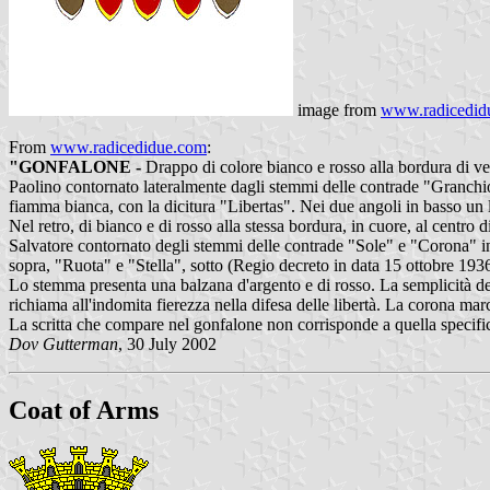
image from
www.radicedid
From
www.radicedidue.com
:
"GONFALONE -
Drappo di colore bianco e rosso alla bordura di ver
Paolino contornato lateralmente dagli stemmi delle contrade "Granchio
fiamma bianca, con la dicitura "Libertas". Nei due angoli in basso un 
Nel retro, di bianco e di rosso alla stessa bordura, in cuore, al centro
Salvatore contornato degli stemmi delle contrade "Sole" e "Corona" in 
sopra, "Ruota" e "Stella", sotto (Regio decreto in data 15 ottobre 1936
Lo stemma presenta una balzana d'argento e di rosso. La semplicità del
richiama all'indomita fierezza nella difesa delle libertà. La corona 
La scritta che compare nel gonfalone non corrisponde a quella specifica
Dov Gutterman
, 30 July 2002
Coat of Arms