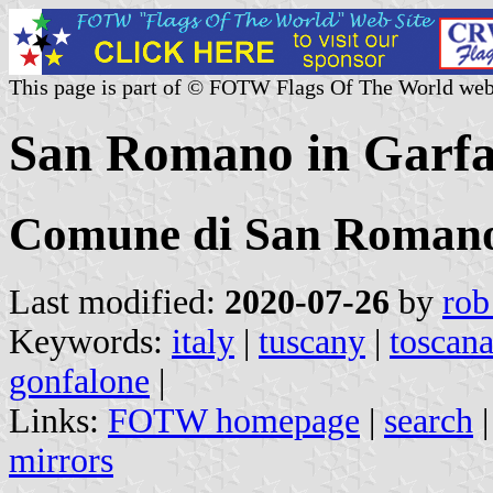
This page is part of © FOTW Flags Of The World web
San Romano in Garfag
Comune di San Romano
Last modified:
2020-07-26
by
rob
Keywords:
italy
|
tuscany
|
toscan
gonfalone
|
Links:
FOTW homepage
|
search
mirrors