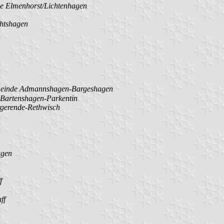
 Elmenhorst/Lichtenhagen
htshagen
einde Admannshagen-Bargeshagen
Bartenshagen-Parkentin
gerende-Rethwisch
agen
f
ff