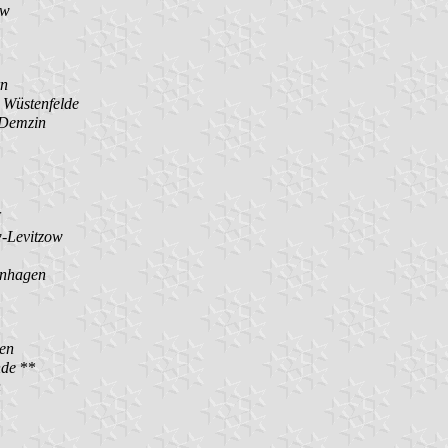
ow
rn
Wüstenfelde
Demzin
-Levitzow
nhagen
en
nde
**
n