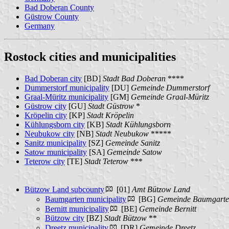
Bad Doberan County
Güstrow County
Germany
Rostock cities and municipalities
Bad Doberan city
[BD]
Stadt Bad Doberan
****
Dummerstorf municipality
[DU]
Gemeinde Dummerstorf
Graal-Müritz municipality
[GM]
Gemeinde Graal-Müritz
Güstrow city
[GU]
Stadt Güstrow
*
Kröpelin city
[KP]
Stadt Kröpelin
Kühlungsborn city
[KB]
Stadt Kühlungsborn
Neubukow city
[NB]
Stadt Neubukow
*****
Sanitz municipality
[SZ]
Gemeinde Sanitz
Satow municipality
[SA]
Gemeinde Satow
Teterow city
[TE]
Stadt Teterow
***
Bützow Land subcounty
[01]
Amt Bützow Land
Baumgarten municipality
[BG]
Gemeinde Baumgart
Bernitt municipality
[BE]
Gemeinde Bernitt
Bützow city
[BZ]
Stadt Bützow
**
Dreetz municipality
[DR]
Gemeinde Dreetz