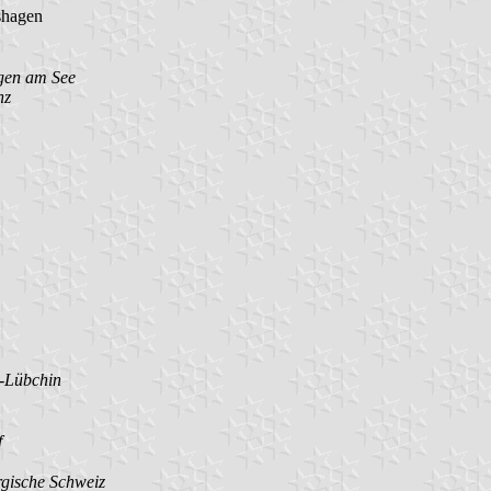
shagen
gen am See
nz
-Lübchin
f
gische Schweiz