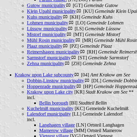
Gutow municipality
[GT]
Gemeinde Gutow
Klein Upahl municipality
[KU]
Gemeinde Klein Upa
Kuhs municipality
[KH]
Gemeinde Kuhs
Lohmen municipality
[LO]
Gemeinde Lohmen
Lüssow municipality
[LS]
Gemeinde Lüssow
Mistorf municipality
[MT]
Gemeinde Mistorf
Mühl Rosin municipality
[MR]
Gemeinde Mühl Rosi
Plaaz municipality
[PZ]
Gemeinde Plaaz
Reimershagen municipality
[RH]
Gemeinde Reimers
Sarmstorf municipality
[ST]
Gemeinde Sarmstorf
Zehna municipality
[ZH]
Gemeinde Zehna
Krakow upon Lake subcounty
[04]
Amt Krakow am See
Dobbin-Linstow municipality
[DL]
Gemeinde Dobbin
Hoppenrade municipality
[HP]
Gemeinde Hoppenra
Krakow upon Lake city
[KR]
Stadt Krakow am See
**
incl.
Bellin borough
[BI]
Stadtteil Bellin
Kuchelmiß municipality
[KC]
Gemeinde Kuchelmiß
Lalendorf municipality
[LL]
Gemeinde Lalendorf
incl.
Langhagen village
[LN]
Ortsteil Langhagen
Mamerow village
[MM]
Ortsteil Mamerow
Vietgest village
[VG]
Ortsteil Vietgest