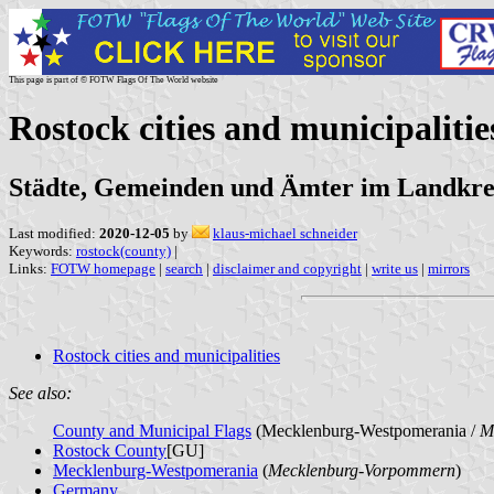
This page is part of © FOTW Flags Of The World website
Rostock cities and municipaliti
Städte, Gemeinden und Ämter im Landkre
Last modified:
2020-12-05
by
klaus-michael schneider
Keywords:
rostock(county)
|
Links:
FOTW homepage
|
search
|
disclaimer and copyright
|
write us
|
mirrors
Rostock cities and municipalities
See also:
County and Municipal Flags
(Mecklenburg-Westpomerania /
M
Rostock County
[GU]
Mecklenburg-Westpomerania
(
Mecklenburg-Vorpommern
)
Germany