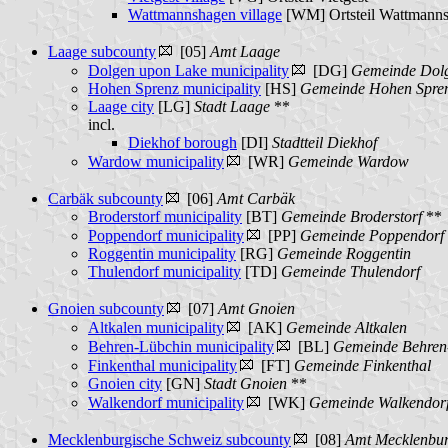
Wattmannshagen village
[WM]
Ortsteil Wattmann
Laage subcounty
[05]
Amt Laage
Dolgen upon Lake municipality
[DG]
Gemeinde Dol
Hohen Sprenz municipality
[HS]
Gemeinde Hohen Spre
Laage city
[LG]
Stadt Laage
**
incl.
Diekhof borough
[DI]
Stadtteil Diekhof
Wardow municipality
[WR]
Gemeinde Wardow
Carbäk subcounty
[06]
Amt Carbäk
Broderstorf municipality
[BT]
Gemeinde Broderstorf
**
Poppendorf municipality
[PP]
Gemeinde Poppendorf
Roggentin municipality
[RG]
Gemeinde Roggentin
Thulendorf municipality
[TD]
Gemeinde Thulendorf
Gnoien subcounty
[07]
Amt Gnoien
Altkalen municipality
[AK]
Gemeinde Altkalen
Behren-Lübchin municipality
[BL]
Gemeinde Behren
Finkenthal municipality
[FT]
Gemeinde Finkenthal
Gnoien city
[GN]
Stadt Gnoien
**
Walkendorf municipality
[WK]
Gemeinde Walkendor
Mecklenburgische Schweiz subcounty
[08]
Amt Mecklenbur