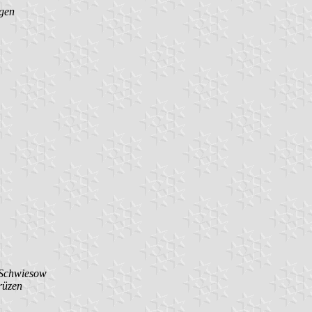
gen
Schwiesow
rüzen