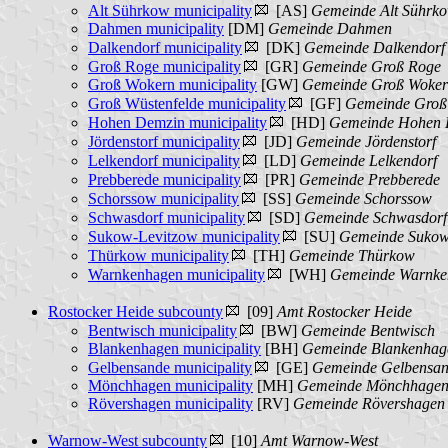
Alt Sührkow municipality
[AS]
Gemeinde Alt Sührk
Dahmen municipality
[DM]
Gemeinde Dahmen
Dalkendorf municipality
[DK]
Gemeinde Dalkendorf
Groß Roge municipality
[GR]
Gemeinde Groß Roge
Groß Wokern municipality
[GW]
Gemeinde Groß Woke
Groß Wüstenfelde municipality
[GF]
Gemeinde Groß 
Hohen Demzin municipality
[HD]
Gemeinde Hohen 
Jördenstorf municipality
[JD]
Gemeinde Jördenstorf
Lelkendorf municipality
[LD]
Gemeinde Lelkendorf
Prebberede municipality
[PR]
Gemeinde Prebberede
Schorssow municipality
[SS]
Gemeinde Schorssow
Schwasdorf municipality
[SD]
Gemeinde Schwasdorf
Sukow-Levitzow municipality
[SU]
Gemeinde Sukow
Thürkow municipality
[TH]
Gemeinde Thürkow
Warnkenhagen municipality
[WH]
Gemeinde Warnke
Rostocker Heide subcounty
[09]
Amt Rostocker Heide
Bentwisch municipality
[BW]
Gemeinde Bentwisch
Blankenhagen municipality
[BH]
Gemeinde Blankenhag
Gelbensande municipality
[GE]
Gemeinde Gelbensa
Mönchhagen municipality
[MH]
Gemeinde Mönchhage
Rövershagen municipality
[RV]
Gemeinde Rövershagen
Warnow-West subcounty
[10]
Amt Warnow-West