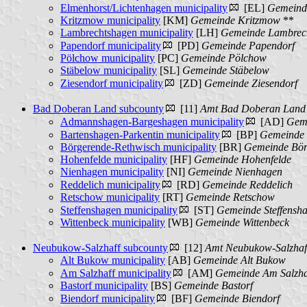
Elmenhorst/Lichtenhagen municipality
[EL]
Gemeinde
Kritzmow municipality
[KM]
Gemeinde Kritzmow
**
Lambrechtshagen municipality
[LH]
Gemeinde Lambrec
Papendorf municipality
[PD]
Gemeinde Papendorf
Pölchow municipality
[PC]
Gemeinde Pölchow
Stäbelow municipality
[SL]
Gemeinde Stäbelow
Ziesendorf municipality
[ZD]
Gemeinde Ziesendorf
Bad Doberan Land subcounty
[11]
Amt Bad Doberan Land
Admannshagen-Bargeshagen municipality
[AD]
Gem
Bartenshagen-Parkentin municipality
[BP]
Gemeinde 
Börgerende-Rethwisch municipality
[BR]
Gemeinde Bör
Hohenfelde municipality
[HF]
Gemeinde Hohenfelde
Nienhagen municipality
[NI]
Gemeinde Nienhagen
Reddelich municipality
[RD]
Gemeinde Reddelich
Retschow municipality
[RT]
Gemeinde Retschow
Steffenshagen municipality
[ST]
Gemeinde Steffensh
Wittenbeck municipality
[WB]
Gemeinde Wittenbeck
Neubukow-Salzhaff subcounty
[12]
Amt Neubukow-Salzhaf
Alt Bukow municipality
[AB]
Gemeinde Alt Bukow
Am Salzhaff municipality
[AM]
Gemeinde Am Salzha
Bastorf municipality
[BS]
Gemeinde Bastorf
Biendorf municipality
[BF]
Gemeinde Biendorf