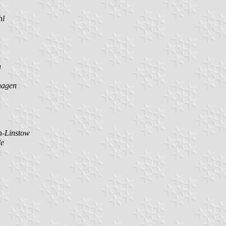
hl
n
hagen
-Linstow
de