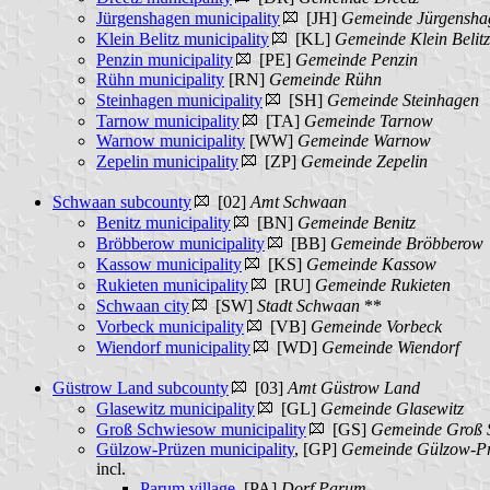
Jürgenshagen municipality
[JH]
Gemeinde Jürgensha
Klein Belitz municipality
[KL]
Gemeinde Klein Belitz
Penzin municipality
[PE]
Gemeinde Penzin
Rühn municipality
[RN]
Gemeinde Rühn
Steinhagen municipality
[SH]
Gemeinde Steinhagen
Tarnow municipality
[TA]
Gemeinde Tarnow
Warnow municipality
[WW]
Gemeinde Warnow
Zepelin municipality
[ZP]
Gemeinde Zepelin
Schwaan subcounty
[02]
Amt Schwaan
Benitz municipality
[BN]
Gemeinde Benitz
Bröbberow municipality
[BB]
Gemeinde Bröbberow
Kassow municipality
[KS]
Gemeinde Kassow
Rukieten municipality
[RU]
Gemeinde Rukieten
Schwaan city
[SW]
Stadt Schwaan
**
Vorbeck municipality
[VB]
Gemeinde Vorbeck
Wiendorf municipality
[WD]
Gemeinde Wiendorf
Güstrow Land subcounty
[03]
Amt Güstrow Land
Glasewitz municipality
[GL]
Gemeinde Glasewitz
Groß Schwiesow municipality
[GS]
Gemeinde Groß 
Gülzow-Prüzen municipality
, [GP]
Gemeinde Gülzow-P
incl.
Parum village
, [PA]
Dorf Parum